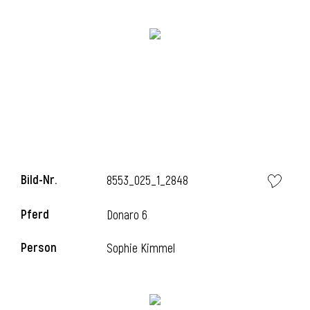
i
i
Bild-Nr.
8553_025_1_2848
l
Pferd
Donaro 6
Person
Sophie Kimmel
i