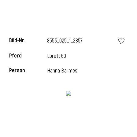
Bild-Nr.
8553_025_1_2857
Pferd
Lorett 69
Person
Hanna Ballmes
l
i