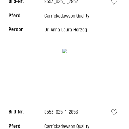
Bild-Nr.
8553_025_1_2852
Pferd
Carrickadawson Quality
i
Person
Dr. Anna Laura Herzog
Bild-Nr.
8553_025_1_2853
Pferd
Carrickadawson Quality