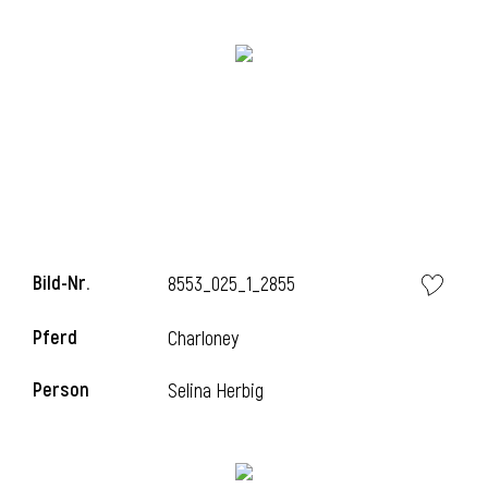
Bild-Nr.
8553_025_1_2855
l
Pferd
Charloney
Person
Selina Herbig