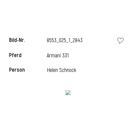
i
Bild-Nr.
8553_025_1_2843
Pferd
Armani 331
i
Person
Helen Schnock
l