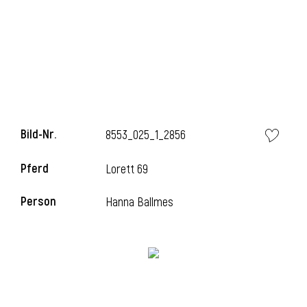
i
Bild-Nr.
8553_025_1_2856
Pferd
Lorett 69
Person
Hanna Ballmes
i