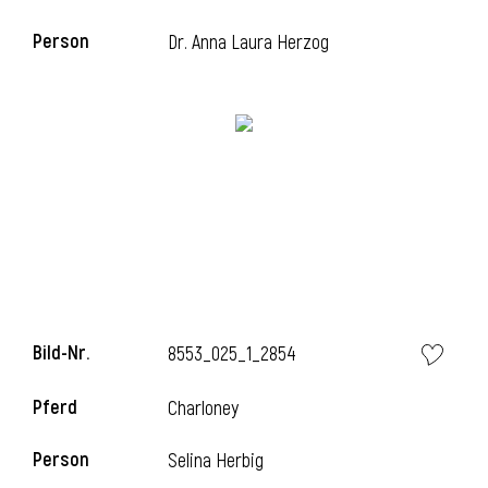
Person
Dr. Anna Laura Herzog
i
Bild-Nr.
8553_025_1_2854
Pferd
Charloney
Person
Selina Herbig
i