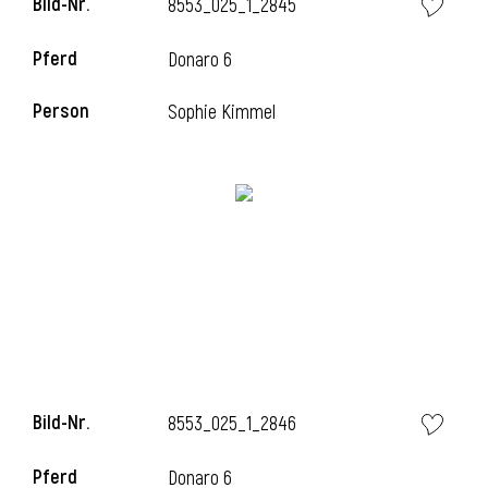
Bild-Nr.
8553_025_1_2845
l
Pferd
Donaro 6
l
Person
Sophie Kimmel
Bild-Nr.
8553_025_1_2846
Pferd
Donaro 6