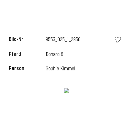
l
Bild-Nr.
8553_025_1_2850
Pferd
Donaro 6
Person
Sophie Kimmel
l
l