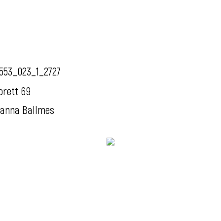
553_023_1_2727
orett 69
anna Ballmes