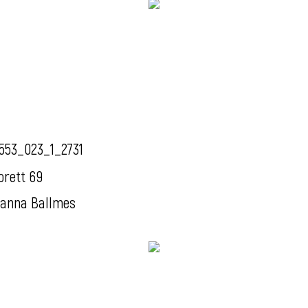
553_023_1_2731
orett 69
anna Ballmes