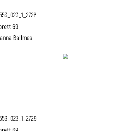
553_023_1_2728
orett 69
anna Ballmes
553_023_1_2729
orett 69