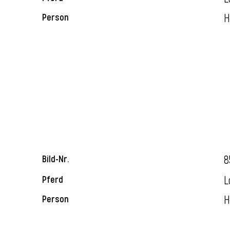
H
Person
8
Bild-Nr.
L
Pferd
H
Person