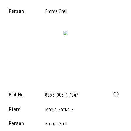
Person
Emma Grell
i
Bild-Nr.
8553_003_1_1947
i
Pferd
Magic Socks G
Person
Emma Grell