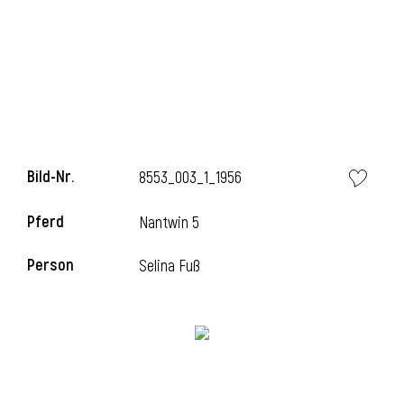
i
Bild-Nr.
8553_003_1_1956
Pferd
Nantwin 5
Person
Selina Fuß
i