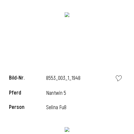
i
i
Bild-Nr.
8553_003_1_1948
l
Pferd
Nantwin 5
Person
Selina Fuß
i