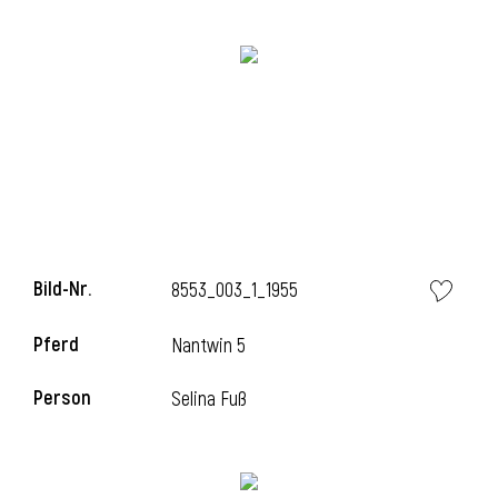
Bild-Nr.
8553_003_1_1955
l
Pferd
Nantwin 5
Person
Selina Fuß