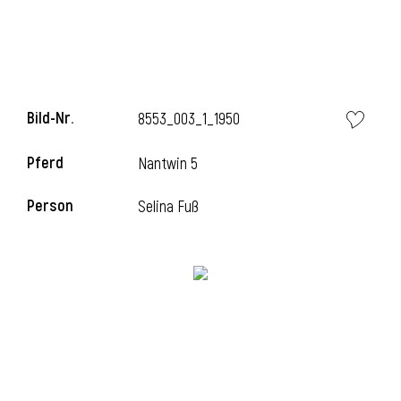
l
Bild-Nr.
8553_003_1_1950
Pferd
Nantwin 5
Person
Selina Fuß
l
l