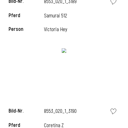
Bild-Nr.
8553_020_1_3189
Pferd
Samurai 512
i
Person
Victoria Hey
Bild-Nr.
8553_020_1_3190
Pferd
Coretina Z