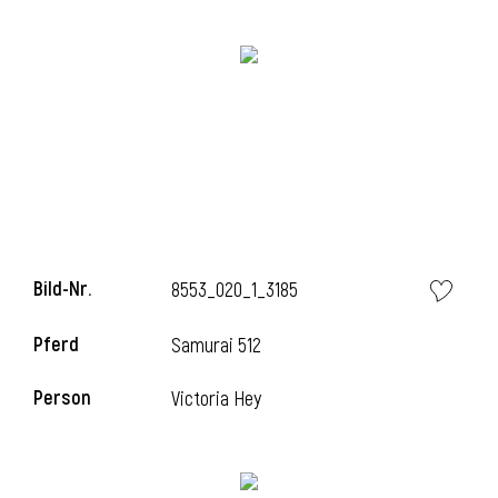
i
i
Bild-Nr.
8553_020_1_3185
l
Pferd
Samurai 512
Person
Victoria Hey
i