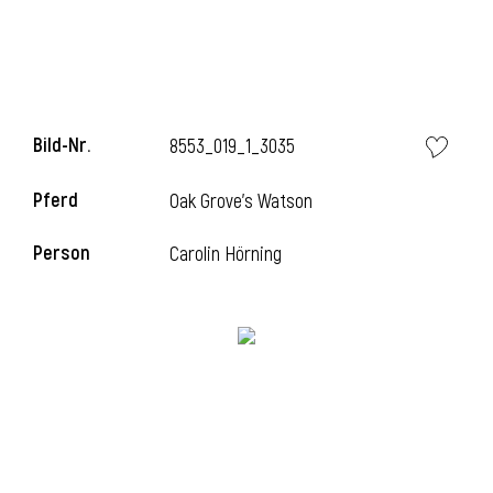
i
Bild-Nr.
8553_019_1_3035
Pferd
Oak Grove's Watson
i
Person
Carolin Hörning
l