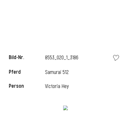
l
Bild-Nr.
8553_020_1_3186
Pferd
Samurai 512
Person
Victoria Hey