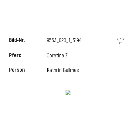
Bild-Nr.
8553_020_1_3194
Pferd
Coretina Z
Person
Kathrin Ballmes
l
i