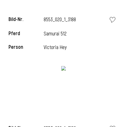
Bild-Nr.
8553_020_1_3188
i
Pferd
Samurai 512
Person
Victoria Hey
I