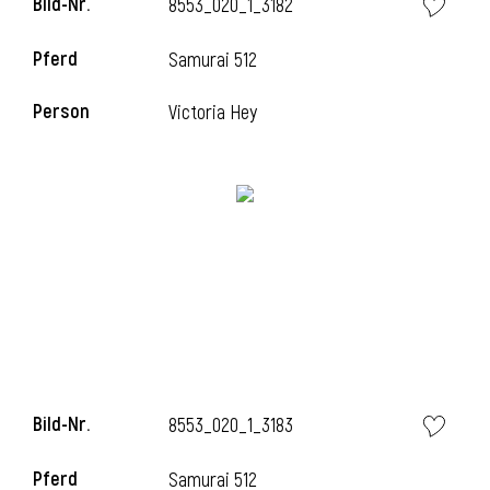
Bild-Nr.
8553_020_1_3182
l
Pferd
Samurai 512
l
Person
Victoria Hey
Bild-Nr.
8553_020_1_3183
Pferd
Samurai 512