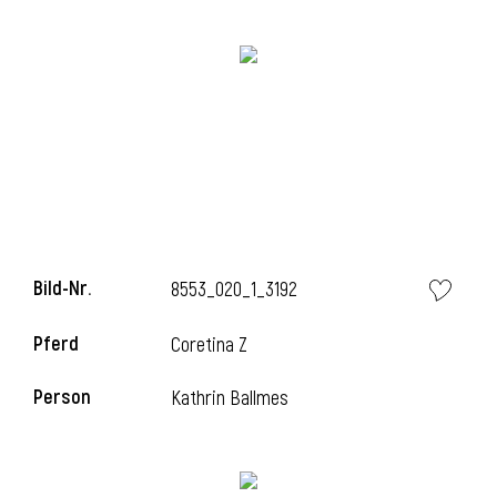
Bild-Nr.
8553_020_1_3192
l
Pferd
Coretina Z
Person
Kathrin Ballmes