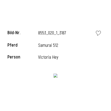
l
Bild-Nr.
8553_020_1_3187
Pferd
Samurai 512
Person
Victoria Hey
l
l