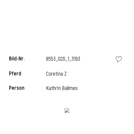
i
Bild-Nr.
8553_020_1_3193
Pferd
Coretina Z
Person
Kathrin Ballmes
i