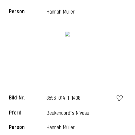
Person
Hannah Müller
i
Bild-Nr.
8553_014_1_1408
Pferd
Beukenoord´s Niveau
Person
Hannah Müller
i