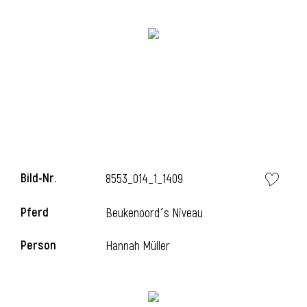
Bild-Nr.
8553_014_1_1409
l
Pferd
Beukenoord´s Niveau
Person
Hannah Müller