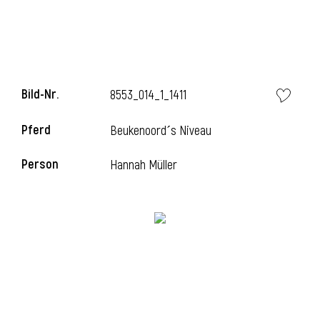
Bild-Nr.
8553_014_1_1411
Pferd
Beukenoord´s Niveau
Person
Hannah Müller
l
i