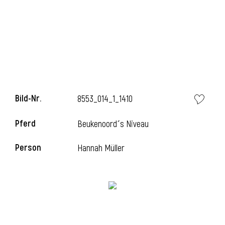
i
Bild-Nr.
8553_014_1_1410
Pferd
Beukenoord´s Niveau
Person
Hannah Müller
i