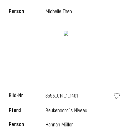
Person
Michelle Then
i
Bild-Nr.
8553_014_1_1401
i
Pferd
Beukenoord´s Niveau
Person
Hannah Müller