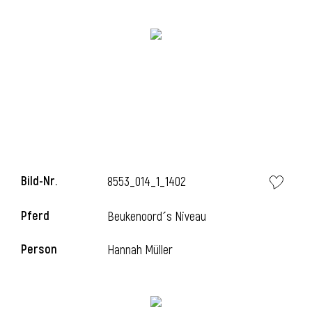
i
i
Bild-Nr.
8553_014_1_1402
l
Pferd
Beukenoord´s Niveau
Person
Hannah Müller
i