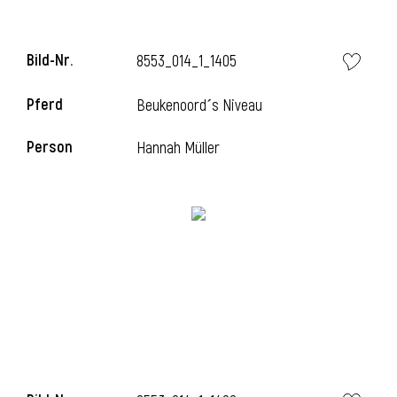
Bild-Nr.
8553_014_1_1405
i
Pferd
Beukenoord´s Niveau
Person
Hannah Müller
I