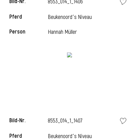
Bild-Nr.
8553_014_1_1406
Pferd
Beukenoord´s Niveau
i
Person
Hannah Müller
Bild-Nr.
8553_014_1_1407
Pferd
Beukenoord´s Niveau