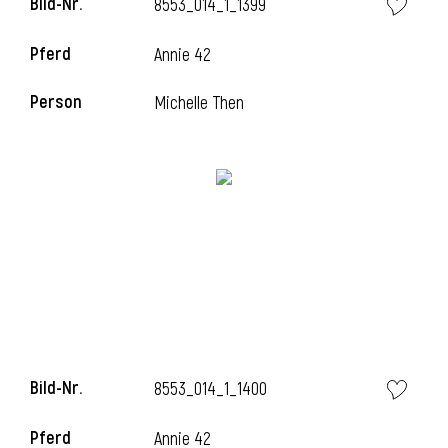
Bild-Nr.
8553_014_1_1399
l
Pferd
Annie 42
l
Person
Michelle Then
Bild-Nr.
8553_014_1_1400
Pferd
Annie 42