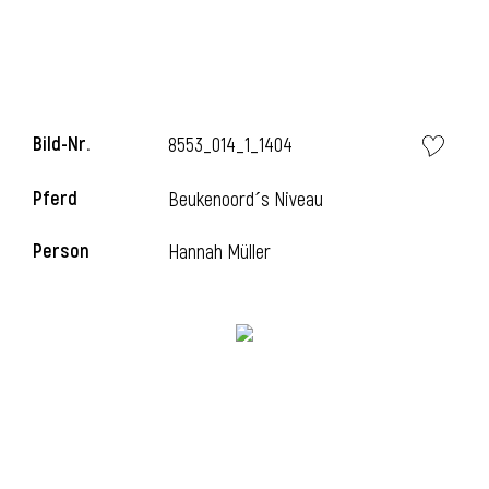
l
Bild-Nr.
8553_014_1_1404
Pferd
Beukenoord´s Niveau
Person
Hannah Müller
l
l