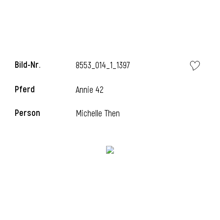
i
Bild-Nr.
8553_014_1_1397
Pferd
Annie 42
i
Person
Michelle Then
l