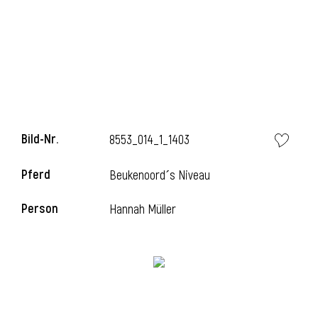
l
Bild-Nr.
8553_014_1_1403
Pferd
Beukenoord´s Niveau
Person
Hannah Müller