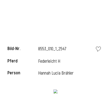
l
Bild-Nr.
8553_010_1_2547
Pferd
Federleicht H
Person
Hannah Lucia Brähler