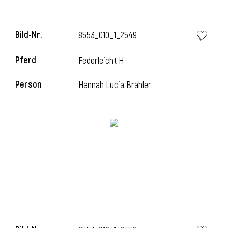
Bild-Nr.
8553_010_1_2549
i
Pferd
Federleicht H
Person
Hannah Lucia Brähler
I