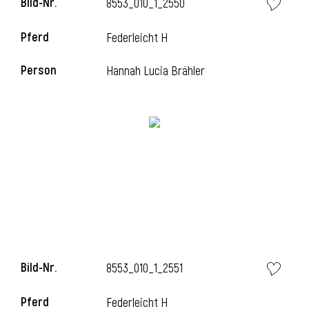
Bild-Nr.
8553_010_1_2550
Pferd
Federleicht H
i
Person
Hannah Lucia Brähler
Bild-Nr.
8553_010_1_2551
Pferd
Federleicht H