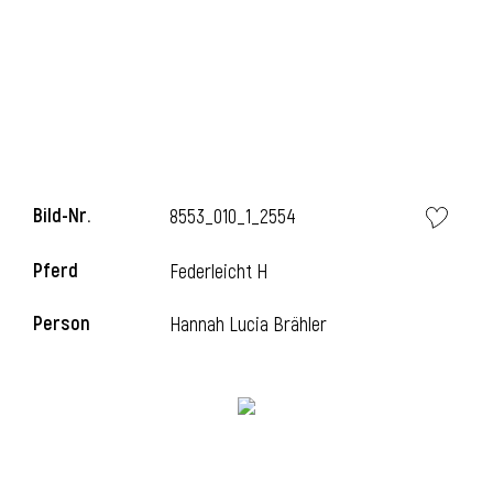
i
Bild-Nr.
8553_010_1_2554
Pferd
Federleicht H
Person
Hannah Lucia Brähler
i