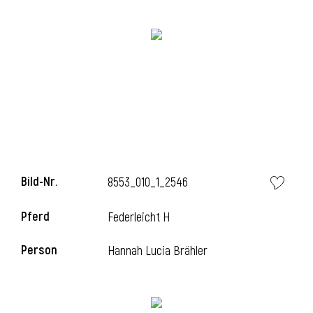
i
i
Bild-Nr.
8553_010_1_2546
l
Pferd
Federleicht H
Person
Hannah Lucia Brähler
i