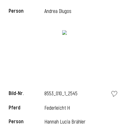
Person
Andrea Dlugos
i
Bild-Nr.
8553_010_1_2545
i
Pferd
Federleicht H
Person
Hannah Lucia Brähler