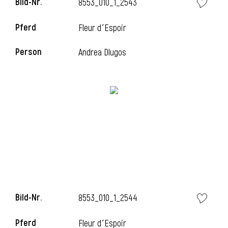
Bild-Nr.
8553_010_1_2543
l
Pferd
Fleur d´Espoir
l
Person
Andrea Dlugos
Bild-Nr.
8553_010_1_2544
Pferd
Fleur d´Espoir