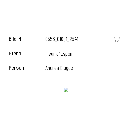
i
Bild-Nr.
8553_010_1_2541
Pferd
Fleur d´Espoir
i
Person
Andrea Dlugos
l