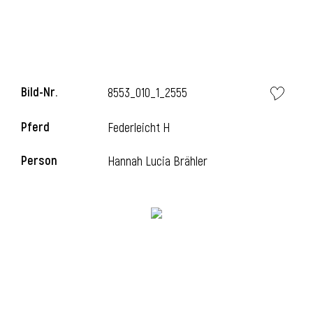
Bild-Nr.
8553_010_1_2555
Pferd
Federleicht H
Person
Hannah Lucia Brähler
l
i