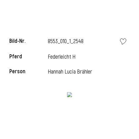
l
Bild-Nr.
8553_010_1_2548
Pferd
Federleicht H
Person
Hannah Lucia Brähler
l
l