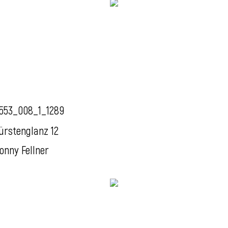
553_008_1_1289
ürstenglanz 12
onny Fellner