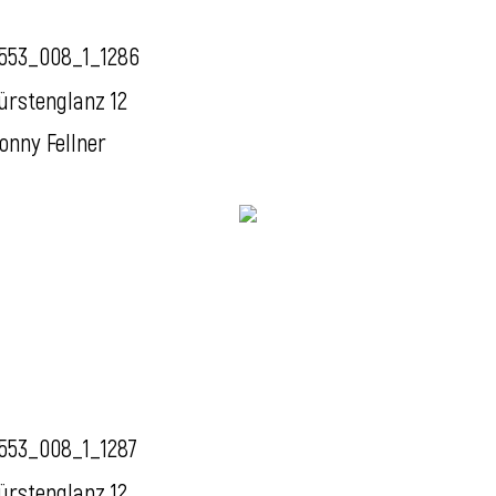
553_008_1_1286
ürstenglanz 12
onny Fellner
553_008_1_1287
ürstenglanz 12