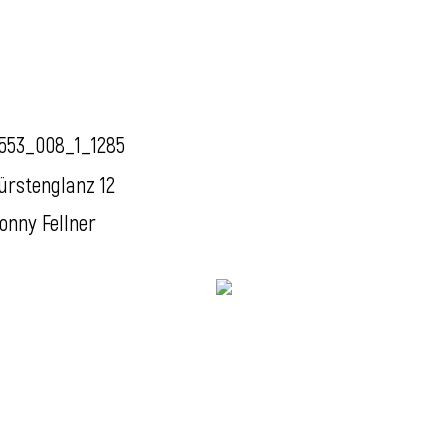
553_008_1_1285
ürstenglanz 12
onny Fellner