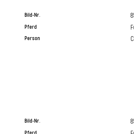
8
Bild-Nr.
F
Pferd
C
Person
8
Bild-Nr.
F
Pferd