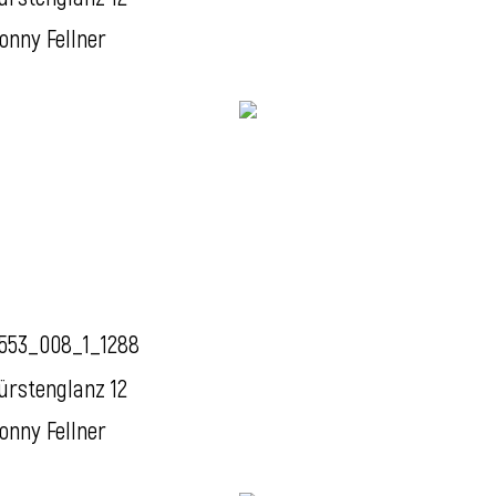
onny Fellner
553_008_1_1288
ürstenglanz 12
onny Fellner