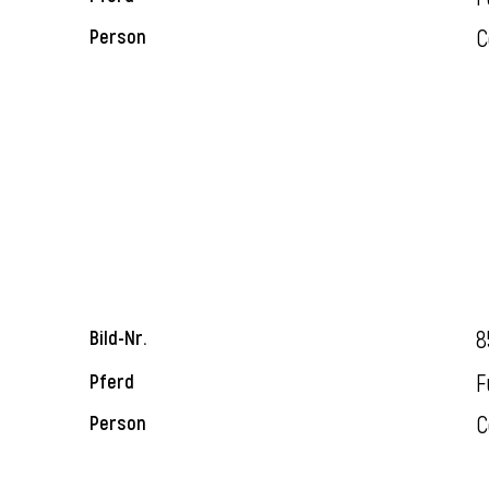
C
Person
8
Bild-Nr.
F
Pferd
C
Person