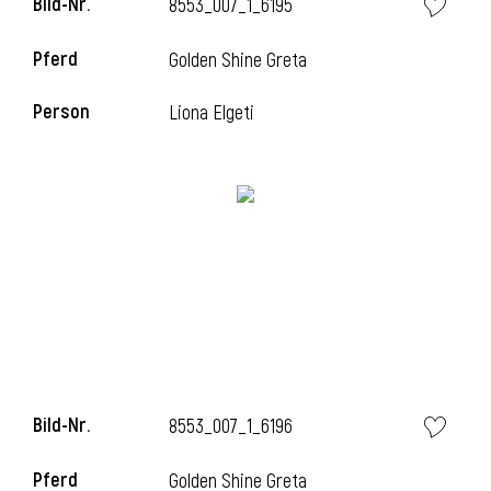
Bild-Nr.
8553_007_1_6195
l
Pferd
Golden Shine Greta
l
Person
Liona Elgeti
Bild-Nr.
8553_007_1_6196
Pferd
Golden Shine Greta