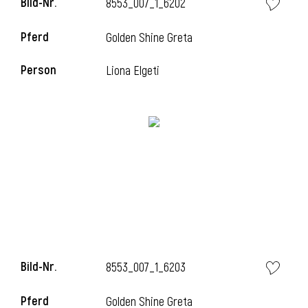
Bild-Nr.
8553_007_1_6202
Pferd
Golden Shine Greta
i
Person
Liona Elgeti
Bild-Nr.
8553_007_1_6203
Pferd
Golden Shine Greta