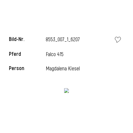
Bild-Nr.
8553_007_1_6207
Pferd
Falco 415
Person
Magdalena Kiesel
l
i