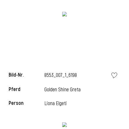
i
i
Bild-Nr.
8553_007_1_6198
l
Pferd
Golden Shine Greta
Person
Liona Elgeti
i