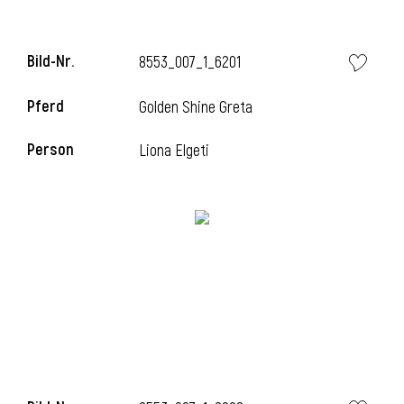
Bild-Nr.
8553_007_1_6201
i
Pferd
Golden Shine Greta
Person
Liona Elgeti
I