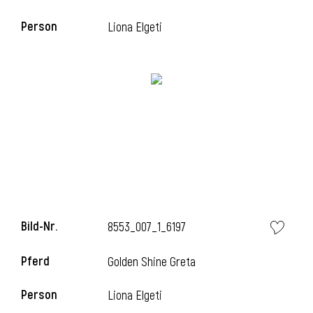
Person
Liona Elgeti
i
Bild-Nr.
8553_007_1_6197
i
Pferd
Golden Shine Greta
Person
Liona Elgeti