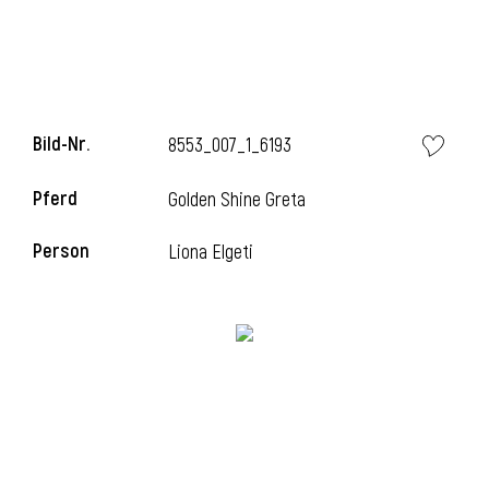
i
Bild-Nr.
8553_007_1_6193
Pferd
Golden Shine Greta
i
Person
Liona Elgeti
l