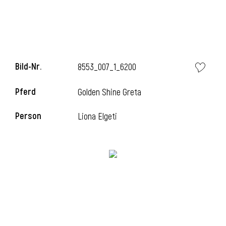
l
Bild-Nr.
8553_007_1_6200
Pferd
Golden Shine Greta
Person
Liona Elgeti
l
l