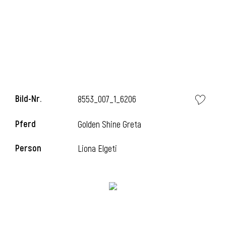
i
Bild-Nr.
8553_007_1_6206
Pferd
Golden Shine Greta
Person
Liona Elgeti
i