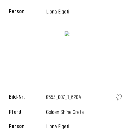
Person
Liona Elgeti
i
Bild-Nr.
8553_007_1_6204
Pferd
Golden Shine Greta
Person
Liona Elgeti
i