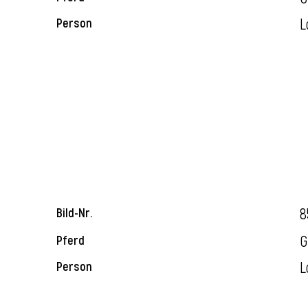
L
Person
8
Bild-Nr.
G
Pferd
L
Person