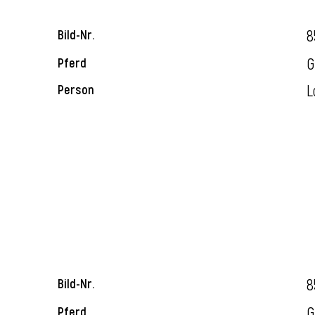
8
Bild-Nr.
G
Pferd
L
Person
8
Bild-Nr.
G
Pferd