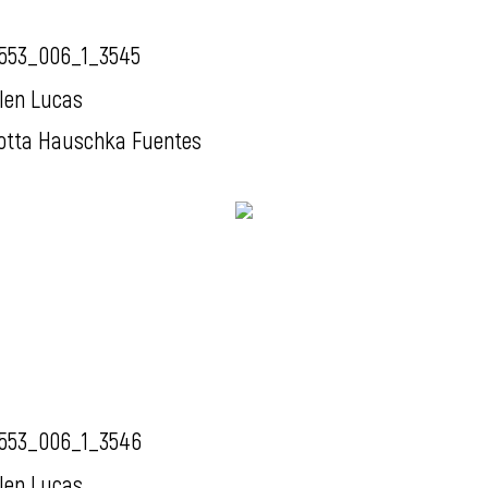
553_006_1_3545
len Lucas
otta Hauschka Fuentes
553_006_1_3546
len Lucas