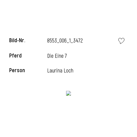
l
Bild-Nr.
8553_006_1_3472
Pferd
Die Eine 7
Person
Laurina Loch
l
l