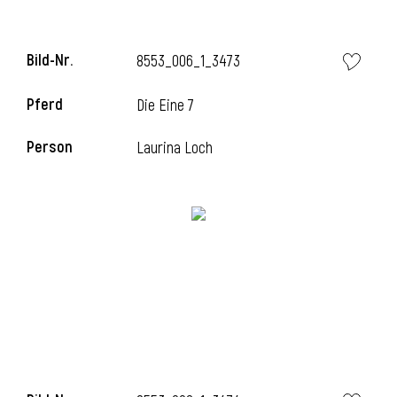
Bild-Nr.
8553_006_1_3473
i
Pferd
Die Eine 7
Person
Laurina Loch
I