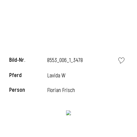
i
Bild-Nr.
8553_006_1_3478
Pferd
Lavida W
Person
Florian Frisch
i