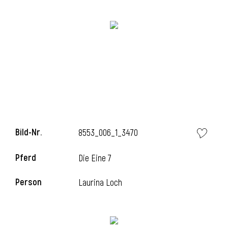
i
i
Bild-Nr.
8553_006_1_3470
l
Pferd
Die Eine 7
Person
Laurina Loch
i