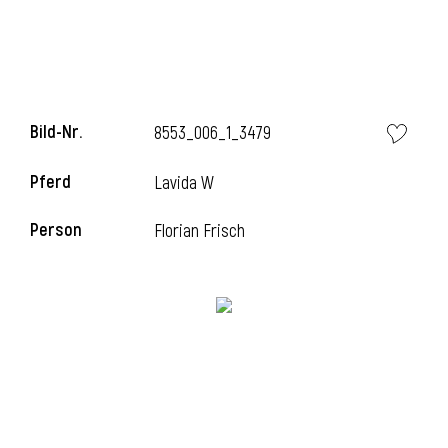
Bild-Nr.
8553_006_1_3479
Pferd
Lavida W
Person
Florian Frisch
l
i