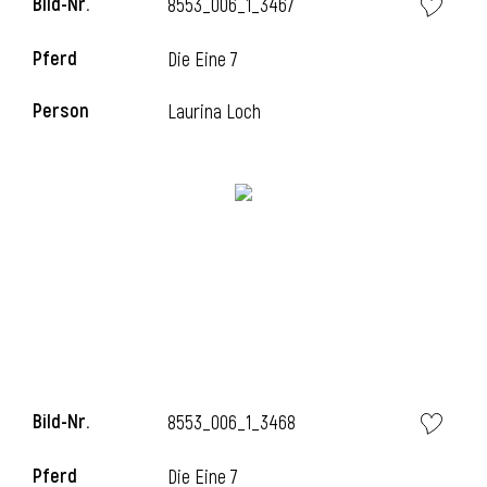
Bild-Nr.
8553_006_1_3467
l
Pferd
Die Eine 7
l
Person
Laurina Loch
Bild-Nr.
8553_006_1_3468
Pferd
Die Eine 7