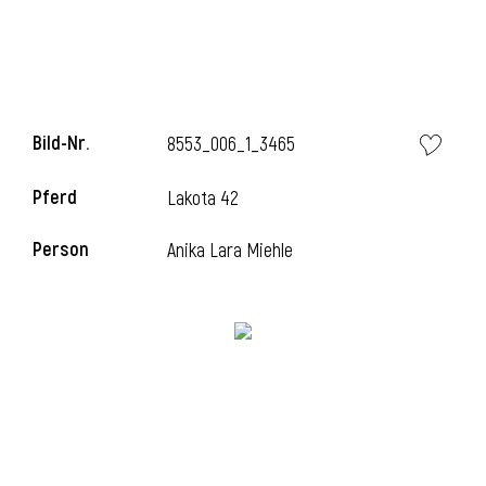
i
Bild-Nr.
8553_006_1_3465
Pferd
Lakota 42
i
Person
Anika Lara Miehle
l