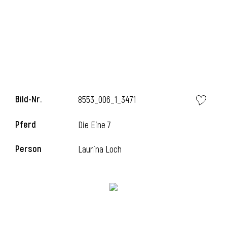
l
Bild-Nr.
8553_006_1_3471
Pferd
Die Eine 7
Person
Laurina Loch