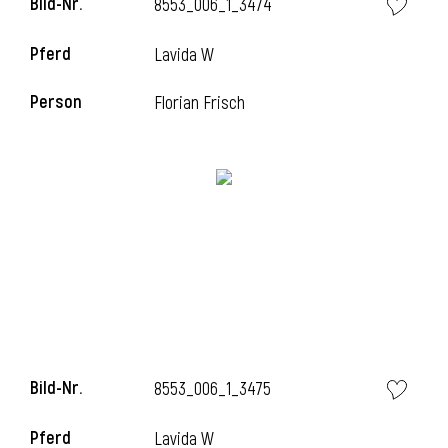
Bild-Nr.
8553_006_1_3474
Pferd
Lavida W
i
Person
Florian Frisch
Bild-Nr.
8553_006_1_3475
Pferd
Lavida W