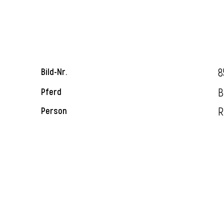
8
Bild-Nr.
B
Pferd
R
Person