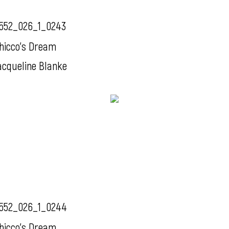
552_026_1_0243
hicco's Dream
acqueline Blanke
552_026_1_0244
hicco's Dream