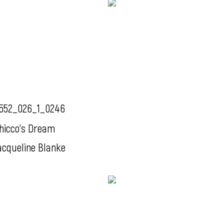
552_026_1_0246
hicco's Dream
acqueline Blanke