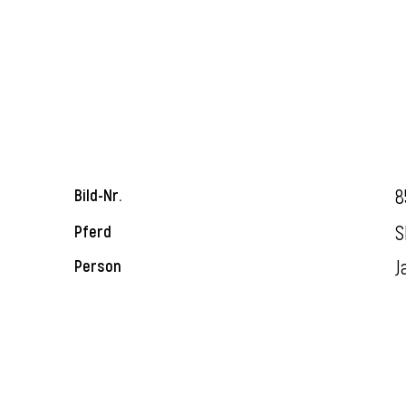
8
Bild-Nr.
S
Pferd
J
Person