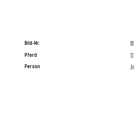
8
Bild-Nr.
S
Pferd
J
Person