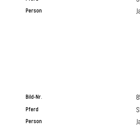
J
Person
8
Bild-Nr.
S
Pferd
J
Person