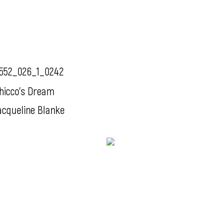
552_026_1_0242
hicco's Dream
acqueline Blanke