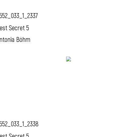
552_033_1_2337
est Secret 5
ntonia Böhm
552_033_1_2338
est Secret 5