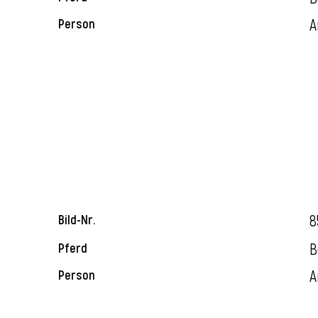
A
Person
8
Bild-Nr.
B
Pferd
A
Person