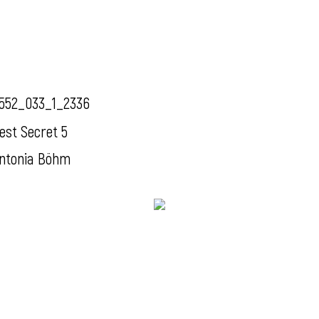
552_033_1_2336
est Secret 5
ntonia Böhm