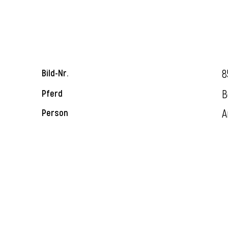
8
Bild-Nr.
B
Pferd
A
Person