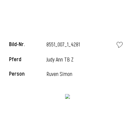
i
Bild-Nr.
8551_007_1_4281
Pferd
Judy Ann TB Z
i
Person
Ruven Simon
l