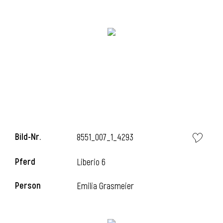
Bild-Nr.
8551_007_1_4293
l
Pferd
Liberio 6
Person
Emilia Grasmeier