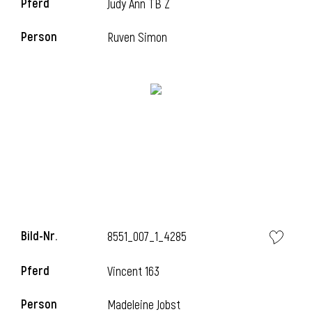
Pferd
Judy Ann TB Z
Person
Ruven Simon
i
Bild-Nr.
8551_007_1_4285
i
Pferd
Vincent 163
Person
Madeleine Jobst