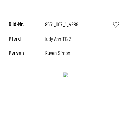
i
Bild-Nr.
8551_007_1_4289
Pferd
Judy Ann TB Z
Person
Ruven Simon
I