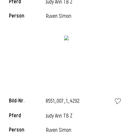
Pferd
Judy Ann TB Z
Person
Ruven Simon
i
Bild-Nr.
8551_007_1_4292
Pferd
Judy Ann TB Z
i
Person
Ruven Simon