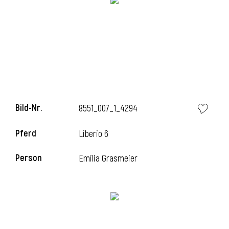
i
Bild-Nr.
8551_007_1_4294
Pferd
Liberio 6
Person
Emilia Grasmeier
i