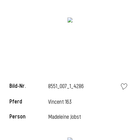
i
i
l
Bild-Nr.
8551_007_1_4286
Pferd
Vincent 163
Person
Madeleine Jobst
i