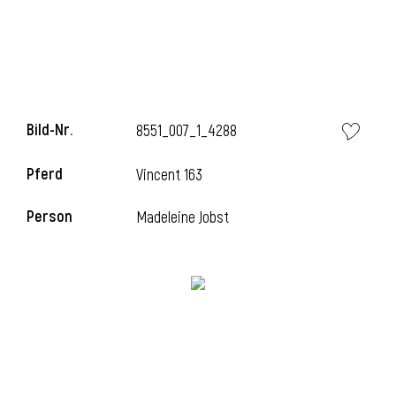
l
Bild-Nr.
8551_007_1_4288
Pferd
Vincent 163
Person
Madeleine Jobst
l
l