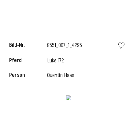
Bild-Nr.
8551_007_1_4295
Pferd
Luke 172
Person
Quentin Haas
l
i