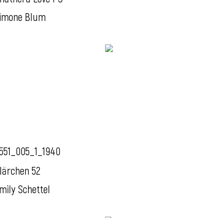
imone Blum
551_005_1_1940
lärchen 52
mily Schettel