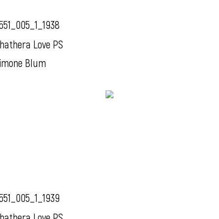
551_005_1_1938
hathera Love PS
imone Blum
551_005_1_1939
hathera Love PS