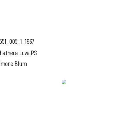
551_005_1_1937
hathera Love PS
imone Blum