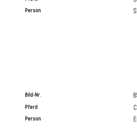
S
Person
8
Bild-Nr.
C
Pferd
E
Person