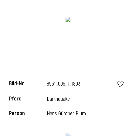
i
i
l
Bild-Nr.
8551_005_1_1803
Pferd
Earthquake
Person
Hans Günther Blum
i