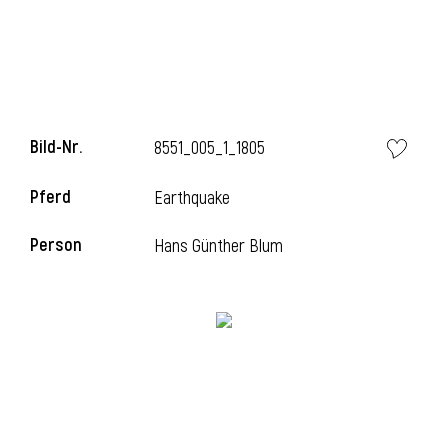
l
Bild-Nr.
8551_005_1_1805
Pferd
Earthquake
Person
Hans Günther Blum
l
l