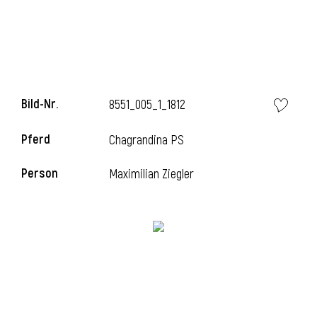
Bild-Nr.
8551_005_1_1812
Pferd
Chagrandina PS
Person
Maximilian Ziegler
l
i