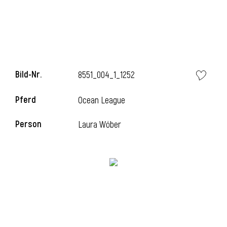
i
Bild-Nr.
8551_004_1_1252
Pferd
Ocean League
i
Person
Laura Wöber
l