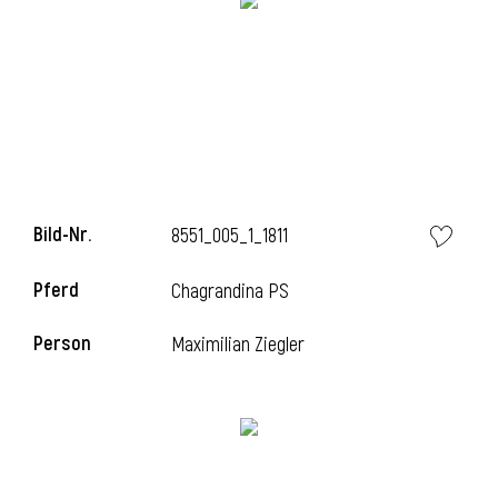
i
Bild-Nr.
8551_005_1_1811
Pferd
Chagrandina PS
Person
Maximilian Ziegler
i