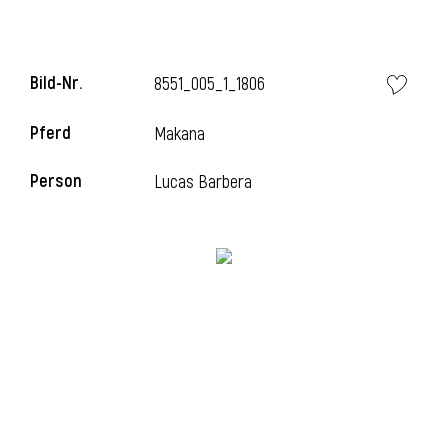
i
Bild-Nr.
8551_005_1_1806
Pferd
Makana
Person
Lucas Barbera
I