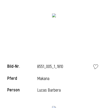
Bild-Nr.
8551_005_1_1810
l
Pferd
Makana
Person
Lucas Barbera