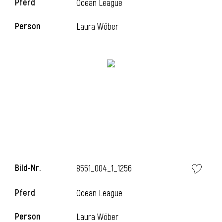
Pferd
Ocean League
Person
Laura Wöber
i
Bild-Nr.
8551_004_1_1256
i
Pferd
Ocean League
Person
Laura Wöber