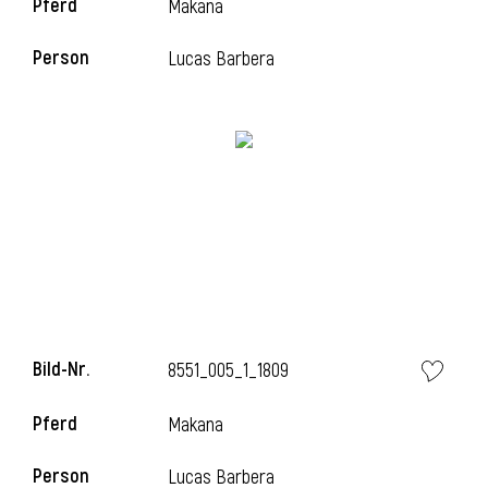
Pferd
Makana
Person
Lucas Barbera
i
Bild-Nr.
8551_005_1_1809
Pferd
Makana
i
Person
Lucas Barbera