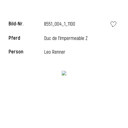
i
Bild-Nr.
8551_004_1_1100
Pferd
Duc de l'Impermeable Z
Person
Leo Renner
I