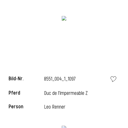
i
i
l
Bild-Nr.
8551_004_1_1097
Pferd
Duc de l'Impermeable Z
Person
Leo Renner
i