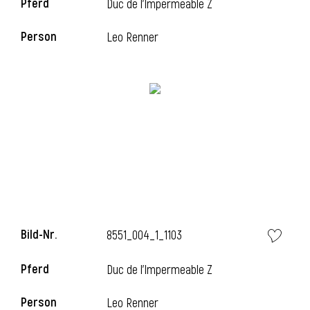
Pferd
Duc de l'Impermeable Z
Person
Leo Renner
i
Bild-Nr.
8551_004_1_1103
Pferd
Duc de l'Impermeable Z
i
Person
Leo Renner