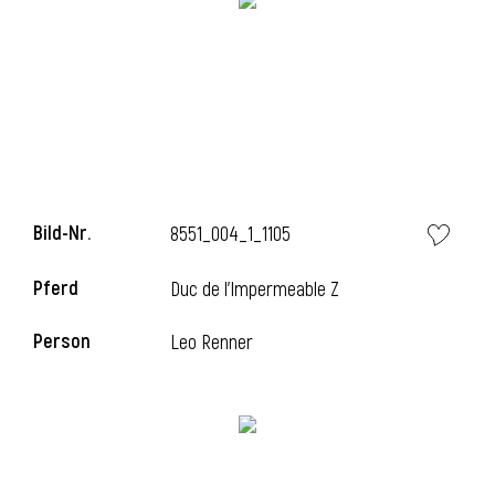
i
Bild-Nr.
8551_004_1_1105
Pferd
Duc de l'Impermeable Z
Person
Leo Renner
i