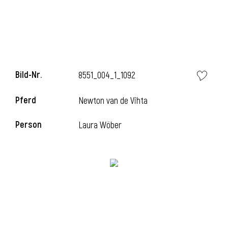
i
Bild-Nr.
8551_004_1_1092
Pferd
Newton van de Vihta
i
Person
Laura Wöber
l