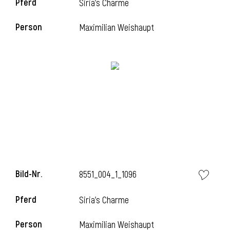
Pferd
Siria's Charme
Person
Maximilian Weishaupt
i
Bild-Nr.
8551_004_1_1096
i
Pferd
Siria's Charme
Person
Maximilian Weishaupt