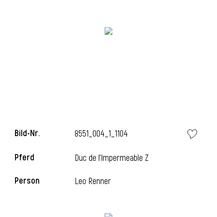
Bild-Nr.
8551_004_1_1104
l
Pferd
Duc de l'Impermeable Z
Person
Leo Renner