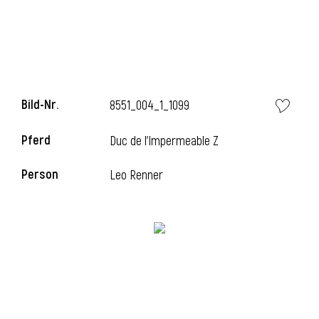
l
Bild-Nr.
8551_004_1_1099
Pferd
Duc de l'Impermeable Z
Person
Leo Renner
l
l