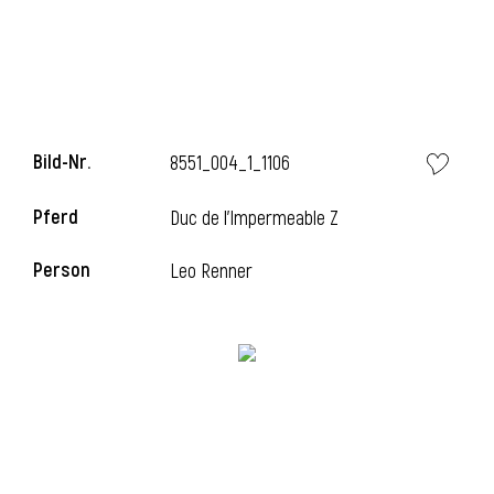
Bild-Nr.
8551_004_1_1106
Pferd
Duc de l'Impermeable Z
Person
Leo Renner
l
i