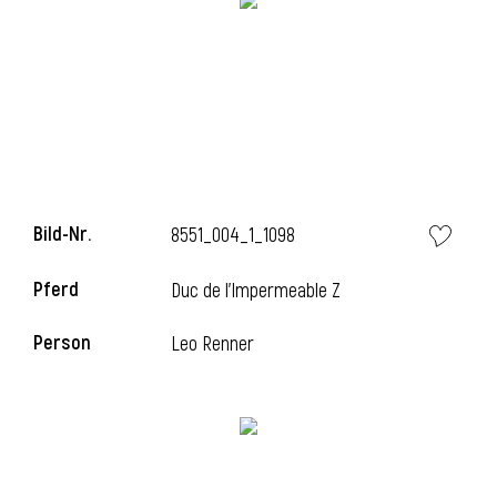
l
Bild-Nr.
8551_004_1_1098
Pferd
Duc de l'Impermeable Z
Person
Leo Renner