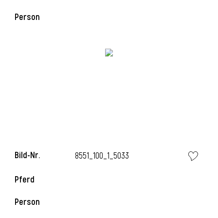
Person
i
Bild-Nr.
8551_100_1_5033
i
Pferd
Person