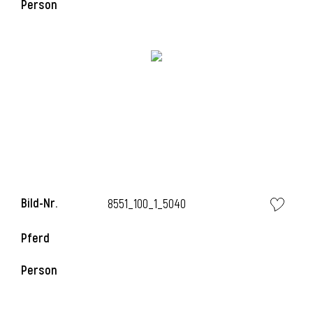
Person
i
Bild-Nr.
8551_100_1_5040
Pferd
Person
i