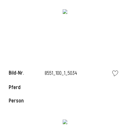
i
i
Bild-Nr.
8551_100_1_5034
l
Pferd
Person
i