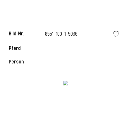
l
Bild-Nr.
8551_100_1_5036
Pferd
Person
l
l