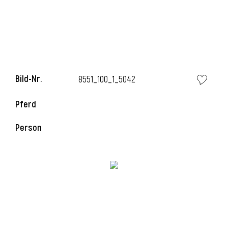
i
Bild-Nr.
8551_100_1_5042
Pferd
Person
i