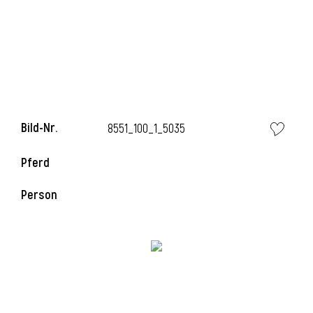
l
Bild-Nr.
8551_100_1_5035
Pferd
Person