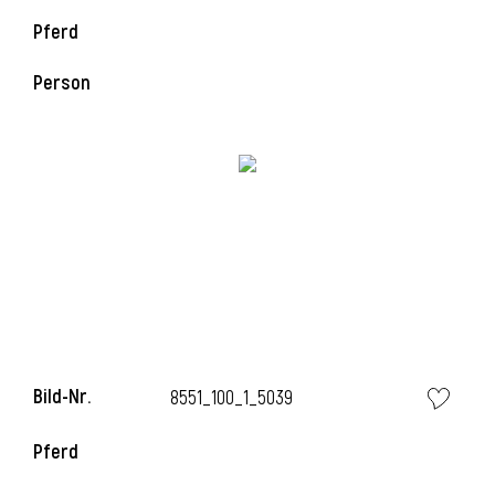
Pferd
i
Person
Bild-Nr.
8551_100_1_5039
Pferd