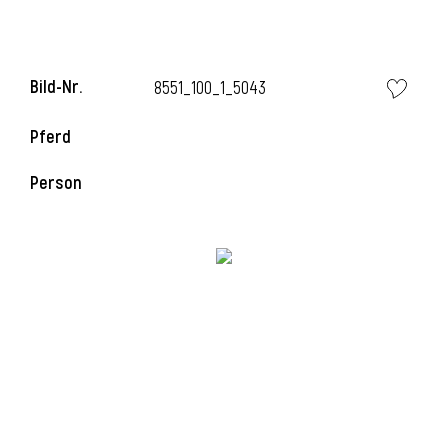
Bild-Nr.
8551_100_1_5043
Pferd
Person
l
i