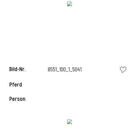
Bild-Nr.
8551_100_1_5041
Pferd
l
Person