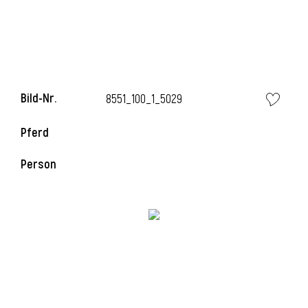
i
Bild-Nr.
8551_100_1_5029
Pferd
i
Person
l