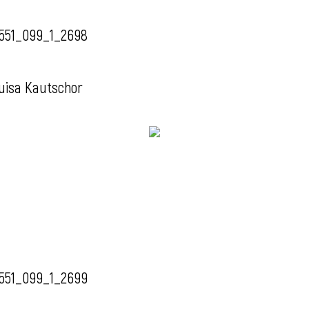
551_099_1_2698
uisa Kautschor
551_099_1_2699