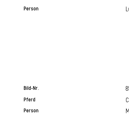
L
Person
8
Bild-Nr.
C
Pferd
M
Person