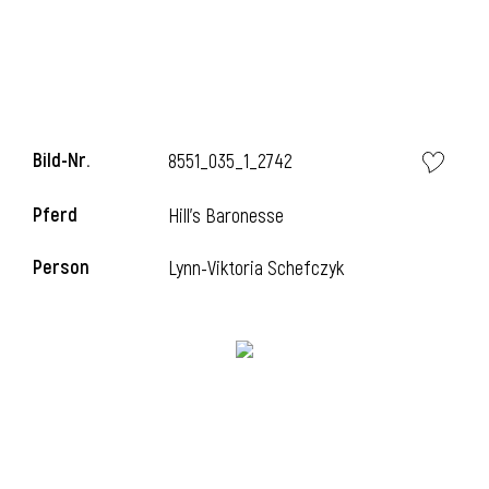
l
Bild-Nr.
8551_035_1_2742
Pferd
Hill's Baronesse
Person
Lynn-Viktoria Schefczyk
l
l