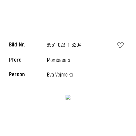
i
Bild-Nr.
8551_023_1_3294
Pferd
Mombasa 5
i
Person
Eva Vejmelka
l