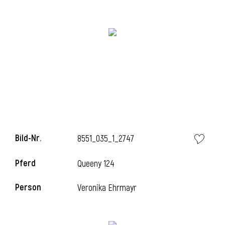
Bild-Nr.
8551_035_1_2747
l
Pferd
Queeny 124
Person
Veronika Ehrmayr