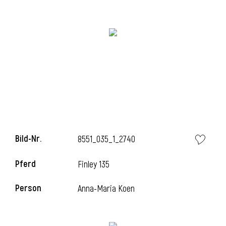
i
i
l
Bild-Nr.
8551_035_1_2740
Pferd
Finley 135
Person
Anna-Maria Koen
i