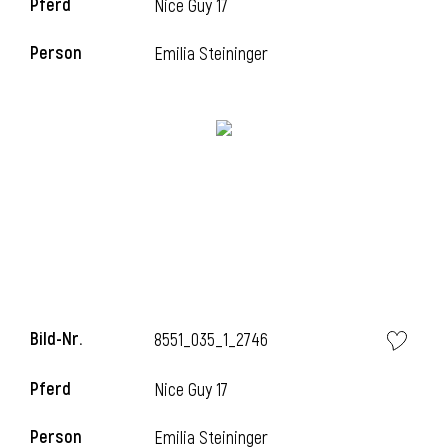
Pferd
Nice Guy 17
Person
Emilia Steininger
i
Bild-Nr.
8551_035_1_2746
Pferd
Nice Guy 17
i
Person
Emilia Steininger