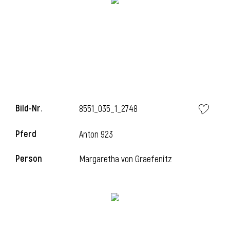
i
Bild-Nr.
8551_035_1_2748
Pferd
Anton 923
Person
Margaretha von Graefenitz
i