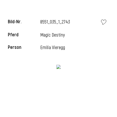
i
Bild-Nr.
8551_035_1_2743
Pferd
Magic Destiny
Person
Emilia Vieregg
I