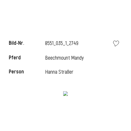
Bild-Nr.
8551_035_1_2749
Pferd
Beechmount Mandy
Person
Hanna Straßer
l
i