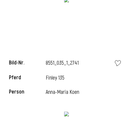
l
Bild-Nr.
8551_035_1_2741
Pferd
Finley 135
Person
Anna-Maria Koen