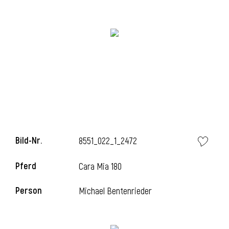
i
i
l
Bild-Nr.
8551_022_1_2472
Pferd
Cara Mia 180
Person
Michael Bentenrieder
i