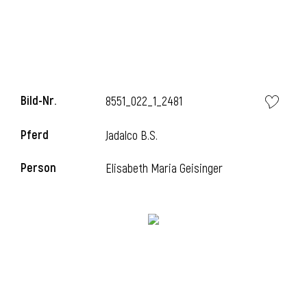
Bild-Nr.
8551_022_1_2481
Pferd
Jadalco B.S.
Person
Elisabeth Maria Geisinger
l
i