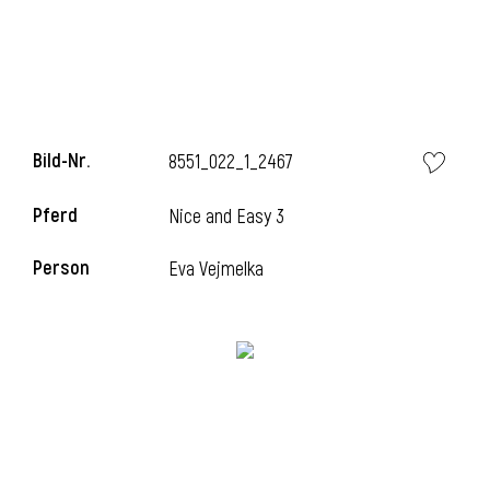
i
Bild-Nr.
8551_022_1_2467
Pferd
Nice and Easy 3
i
Person
Eva Vejmelka
l