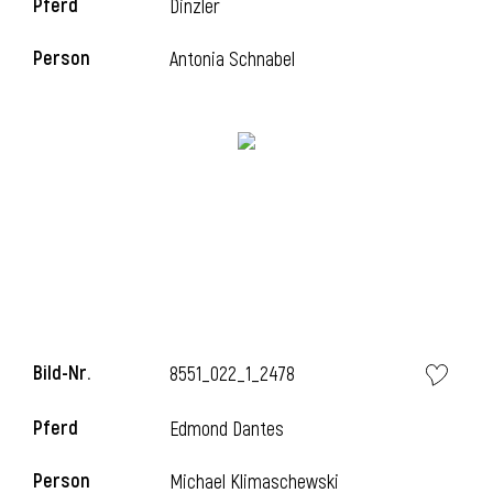
Pferd
Dinzler
Person
Antonia Schnabel
i
Bild-Nr.
8551_022_1_2478
Pferd
Edmond Dantes
i
Person
Michael Klimaschewski