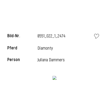
l
Bild-Nr.
8551_022_1_2474
Pferd
Diamonty
Person
Juliana Dammers
l
l