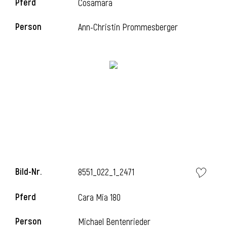
Pferd
Cosamara
Person
Ann-Christin Prommesberger
i
Bild-Nr.
8551_022_1_2471
i
Pferd
Cara Mia 180
Person
Michael Bentenrieder