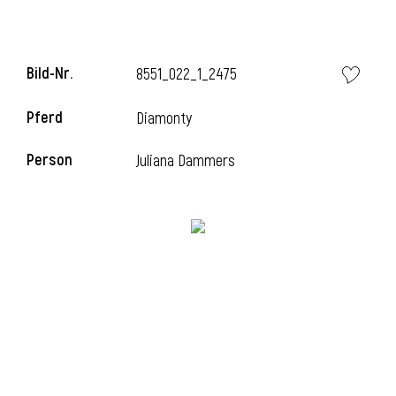
i
Bild-Nr.
8551_022_1_2475
Pferd
Diamonty
Person
Juliana Dammers
I