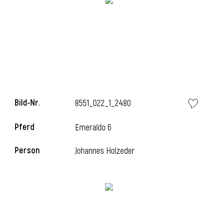
i
Bild-Nr.
8551_022_1_2480
Pferd
Emeraldo 6
Person
Johannes Holzeder
i