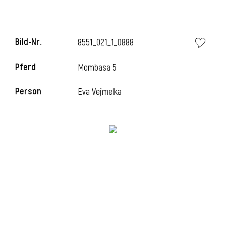
i
Bild-Nr.
8551_021_1_0888
Pferd
Mombasa 5
Person
Eva Vejmelka
I