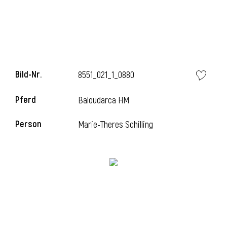
i
Bild-Nr.
8551_021_1_0880
Pferd
Baloudarca HM
i
Person
Marie-Theres Schilling
l