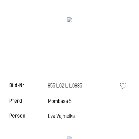
i
i
l
Bild-Nr.
8551_021_1_0885
Pferd
Mombasa 5
Person
Eva Vejmelka
i