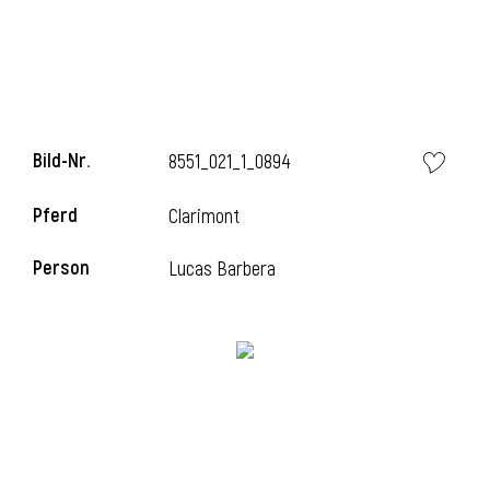
Bild-Nr.
8551_021_1_0894
Pferd
Clarimont
Person
Lucas Barbera
l
i