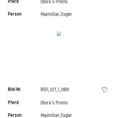
Pferd
Obora´s Pronto
Person
Maximilian Ziegler
i
Bild-Nr.
8551_021_1_0891
Pferd
Obora´s Pronto
i
Person
Maximilian Ziegler