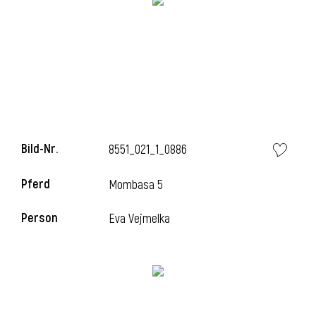
l
Bild-Nr.
8551_021_1_0886
Pferd
Mombasa 5
Person
Eva Vejmelka