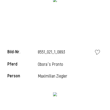
i
Bild-Nr.
8551_021_1_0893
Pferd
Obora´s Pronto
Person
Maximilian Ziegler
i