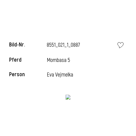
l
Bild-Nr.
8551_021_1_0887
Pferd
Mombasa 5
Person
Eva Vejmelka
l
l