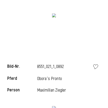
Bild-Nr.
8551_021_1_0892
l
Pferd
Obora´s Pronto
Person
Maximilian Ziegler