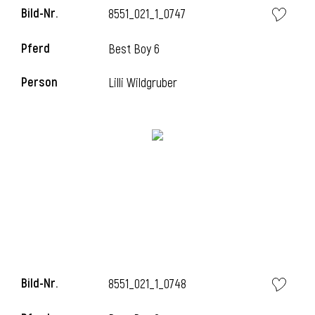
Bild-Nr.
8551_021_1_0747
Pferd
Best Boy 6
i
Person
Lilli Wildgruber
Bild-Nr.
8551_021_1_0748