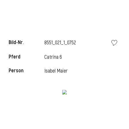
Bild-Nr.
8551_021_1_0752
Pferd
Catrina 6
Person
Isabel Maier
l
i