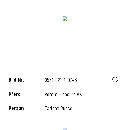
i
i
l
Bild-Nr.
8551_021_1_0743
Pferd
Verdi's Pleasure AK
Person
Tatiana Ruoss
i