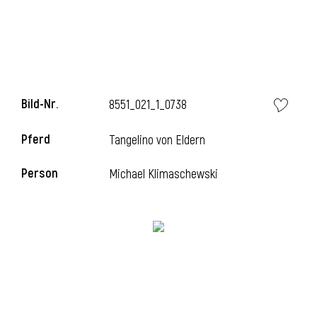
i
Bild-Nr.
8551_021_1_0738
Pferd
Tangelino von Eldern
i
Person
Michael Klimaschewski
l