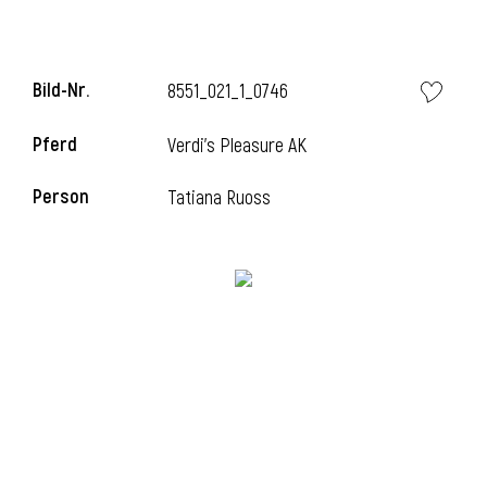
i
Bild-Nr.
8551_021_1_0746
Pferd
Verdi's Pleasure AK
Person
Tatiana Ruoss
I