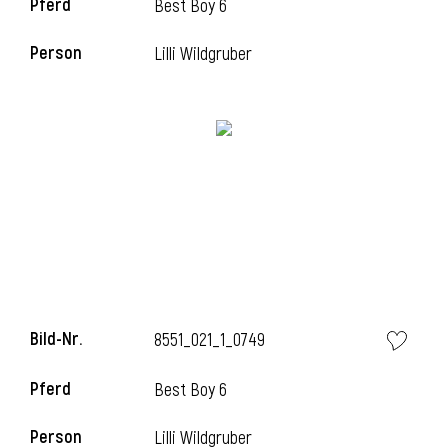
Pferd
Best Boy 6
Person
Lilli Wildgruber
i
Bild-Nr.
8551_021_1_0749
Pferd
Best Boy 6
i
Person
Lilli Wildgruber