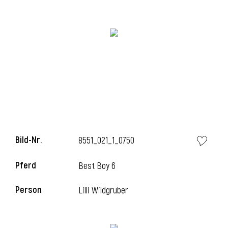
Bild-Nr.
8551_021_1_0750
l
Pferd
Best Boy 6
Person
Lilli Wildgruber