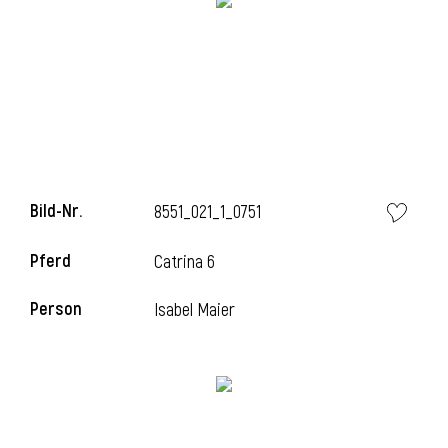
i
Bild-Nr.
8551_021_1_0751
Pferd
Catrina 6
Person
Isabel Maier
i