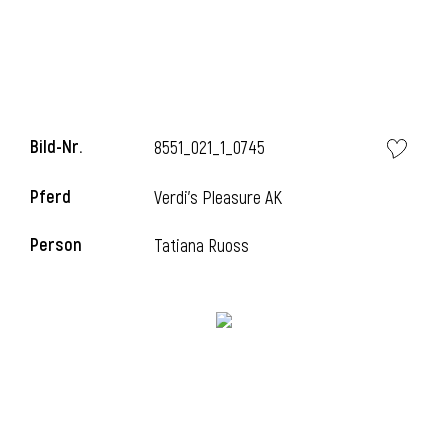
l
Bild-Nr.
8551_021_1_0745
Pferd
Verdi's Pleasure AK
Person
Tatiana Ruoss
l
l