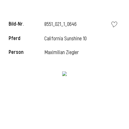
i
Bild-Nr.
8551_021_1_0646
Pferd
California Sunshine 10
Person
Maximilian Ziegler
I