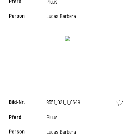
Pferd
Pluus
Person
Lucas Barbera
i
Bild-Nr.
8551_021_1_0649
Pferd
Pluus
i
Person
Lucas Barbera