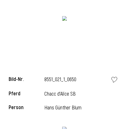
Bild-Nr.
8551_021_1_0650
l
Pferd
Chacc d'Alice SB
Person
Hans Günther Blum