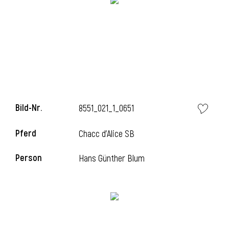
i
Bild-Nr.
8551_021_1_0651
Pferd
Chacc d'Alice SB
Person
Hans Günther Blum
i