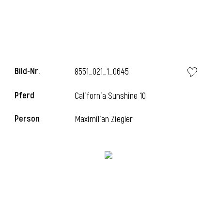
l
Bild-Nr.
8551_021_1_0645
Pferd
California Sunshine 10
Person
Maximilian Ziegler
l
l