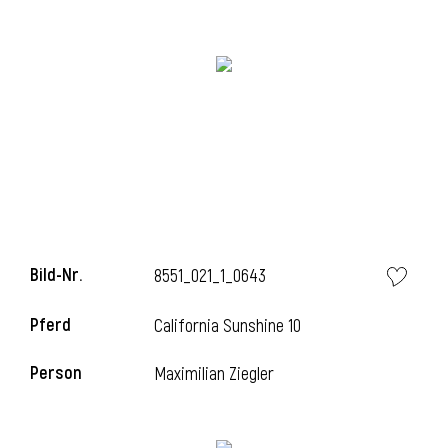
i
i
l
Bild-Nr.
8551_021_1_0643
Pferd
California Sunshine 10
Person
Maximilian Ziegler
i