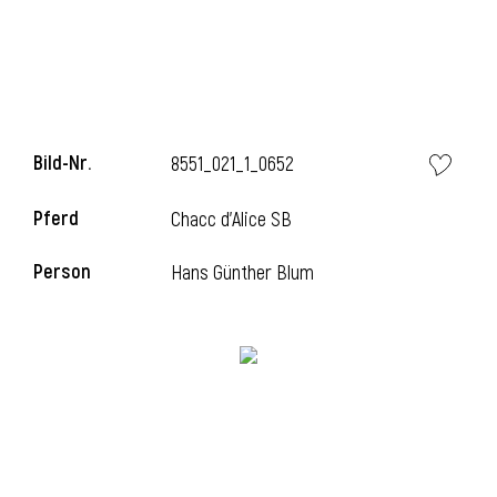
Bild-Nr.
8551_021_1_0652
Pferd
Chacc d'Alice SB
Person
Hans Günther Blum
l
i