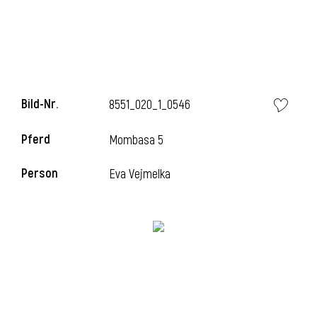
i
Bild-Nr.
8551_020_1_0546
Pferd
Mombasa 5
i
Person
Eva Vejmelka
l