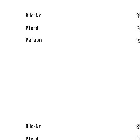
8
Bild-Nr.
P
Pferd
I
Person
8
Bild-Nr.
D
Pferd