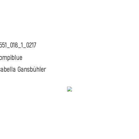
551_018_1_0217
ompiblue
sabella Gansbühler