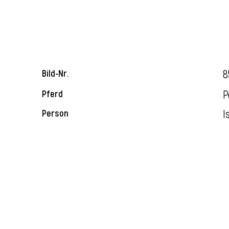
8
Bild-Nr.
P
Pferd
I
Person