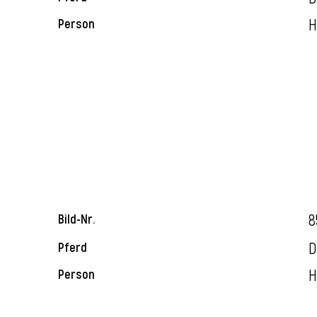
H
Person
8
Bild-Nr.
D
Pferd
H
Person