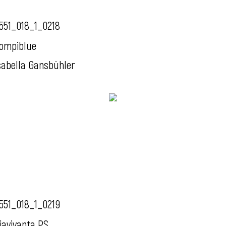
551_018_1_0218
ompiblue
sabella Gansbühler
551_018_1_0219
iavivanta PS