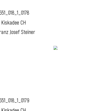
551_018_1_0178
 Kiskadee CH
ranz Josef Steiner
551_018_1_0179
 Kiskadee CH