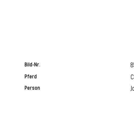
8
Bild-Nr.
C
Pferd
J
Person