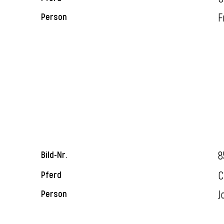
F
Person
8
Bild-Nr.
C
Pferd
J
Person