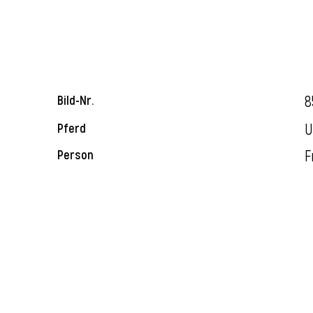
8
Bild-Nr.
U
Pferd
F
Person