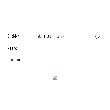
i
Bild-Nr.
8551_012_1_3182
Pferd
i
Person
l