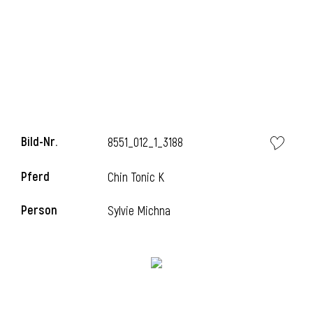
l
Bild-Nr.
8551_012_1_3188
Pferd
Chin Tonic K
Person
Sylvie Michna