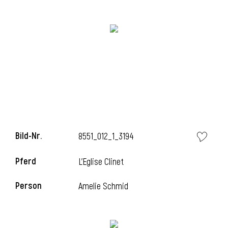
Bild-Nr.
8551_012_1_3194
l
Pferd
L'Eglise Clinet
Person
Amelie Schmid