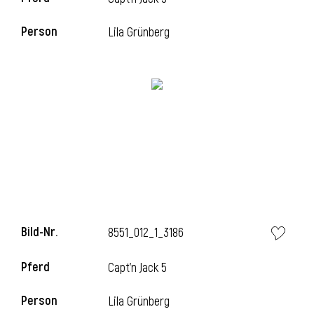
Person
Lila Grünberg
i
Bild-Nr.
8551_012_1_3186
i
Pferd
Capt'n Jack 5
Person
Lila Grünberg