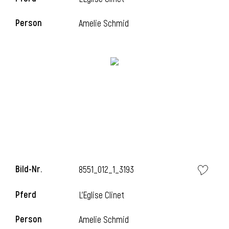
Person
Amelie Schmid
i
Bild-Nr.
8551_012_1_3193
Pferd
L'Eglise Clinet
i
Person
Amelie Schmid