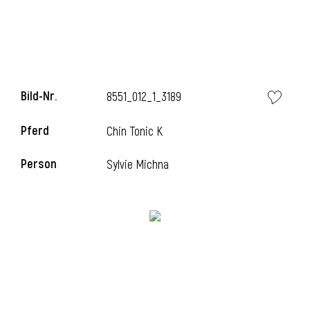
l
Bild-Nr.
8551_012_1_3189
Pferd
Chin Tonic K
Person
Sylvie Michna
l
l