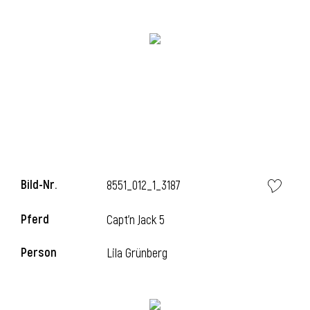
i
i
l
Bild-Nr.
8551_012_1_3187
Pferd
Capt'n Jack 5
Person
Lila Grünberg
i