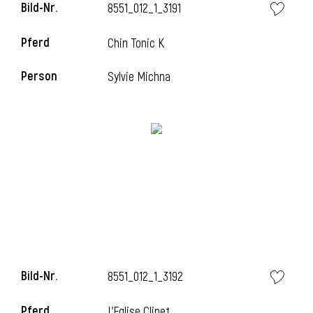
Bild-Nr.
8551_012_1_3191
Pferd
Chin Tonic K
i
Person
Sylvie Michna
Bild-Nr.
8551_012_1_3192
Pferd
L'Eglise Clinet