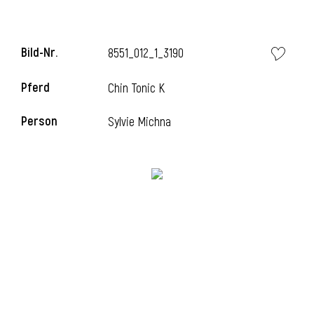
Bild-Nr.
8551_012_1_3190
i
Pferd
Chin Tonic K
Person
Sylvie Michna
I