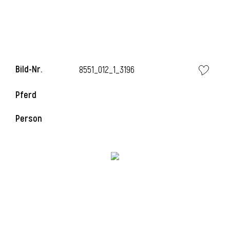
Bild-Nr.
8551_012_1_3196
Pferd
Person
l
i