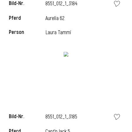
Bild-Nr.
8551_012_1_3184
l
Pferd
Aurelia 62
l
Person
Laura Tammi
Bild-Nr.
8551_012_1_3185
Pferd
Capt'n Jack 5