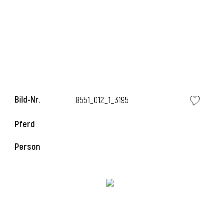
i
Bild-Nr.
8551_012_1_3195
Pferd
Person
i