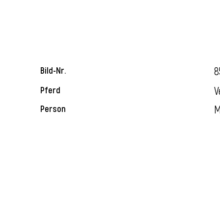
8
Bild-Nr.
V
Pferd
M
Person