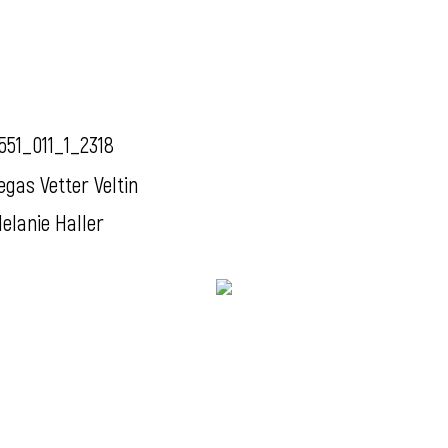
551_011_1_2318
egas Vetter Veltin
elanie Haller