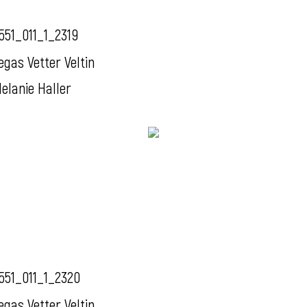
551_011_1_2319
egas Vetter Veltin
elanie Haller
551_011_1_2320
egas Vetter Veltin