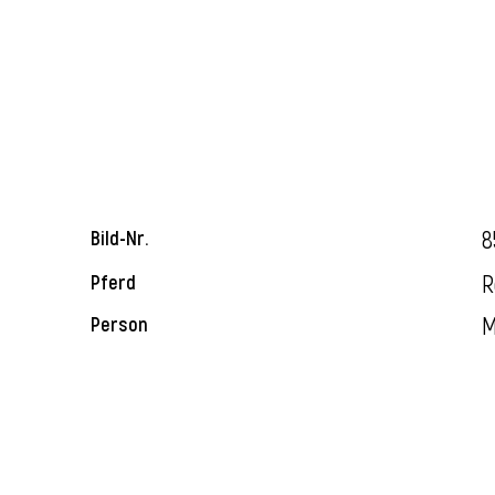
8
Bild-Nr.
R
Pferd
M
Person