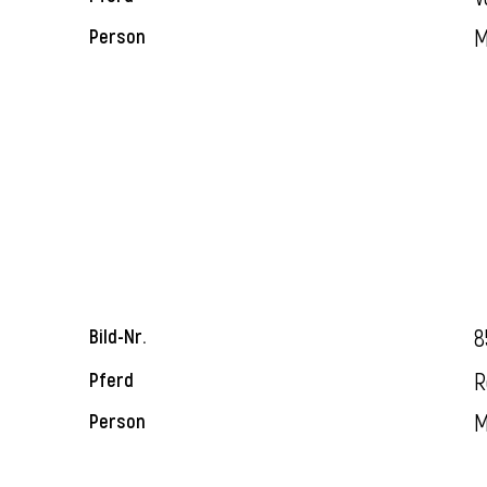
M
Person
8
Bild-Nr.
R
Pferd
M
Person