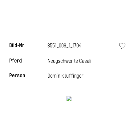
Bild-Nr.
8551_009_1_1704
Pferd
Neugschwents Casali
Person
Dominik Juffinger
l
i