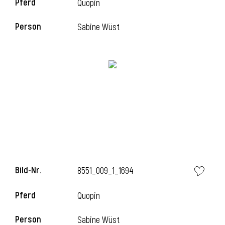
Pferd
Quopin
Person
Sabine Wüst
i
Bild-Nr.
8551_009_1_1694
i
Pferd
Quopin
Person
Sabine Wüst