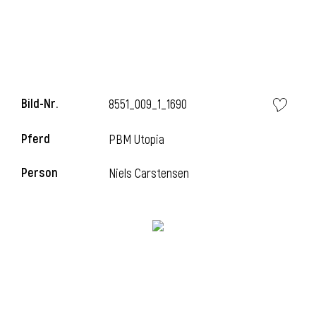
i
Bild-Nr.
8551_009_1_1690
Pferd
PBM Utopia
i
Person
Niels Carstensen
l