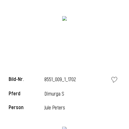
Bild-Nr.
8551_009_1_1702
l
Pferd
Dimurga S
Person
Jule Peters