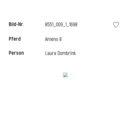
i
Bild-Nr.
8551_009_1_1698
Pferd
Ameno 8
Person
Laura Dombrink
I