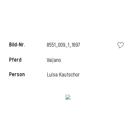
l
Bild-Nr.
8551_009_1_1697
Pferd
Vaijano
Person
Luisa Kautschor
l
l