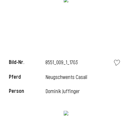
i
Bild-Nr.
8551_009_1_1703
Pferd
Neugschwents Casali
Person
Dominik Juffinger
i