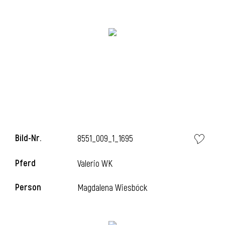
i
i
l
Bild-Nr.
8551_009_1_1695
Pferd
Valerio WK
Person
Magdalena Wiesböck
i