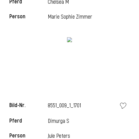
Pferd
Chelsea M
Person
Marie Sophie Zimmer
i
Bild-Nr.
8551_009_1_1701
Pferd
Dimurga S
i
Person
Jule Peters