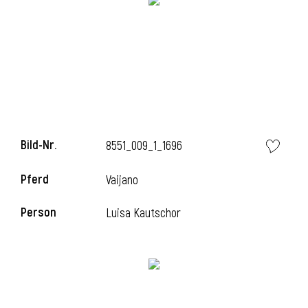
l
Bild-Nr.
8551_009_1_1696
Pferd
Vaijano
Person
Luisa Kautschor