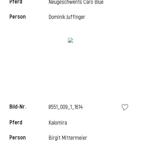
Pferd
Neugeschwents Caro Blue
Person
Dominik Juffinger
i
Bild-Nr.
8551_009_1_1614
i
Pferd
Kalomira
Person
Birgit Mittermeier