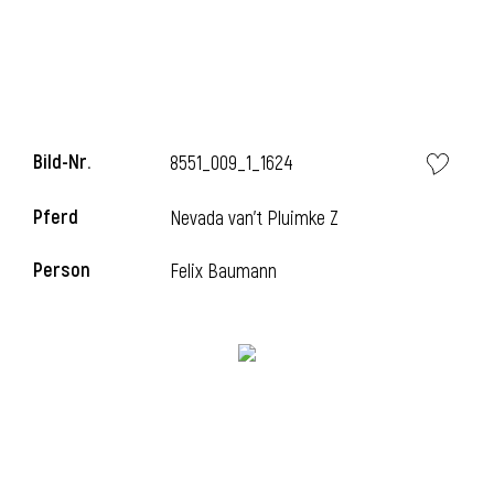
Bild-Nr.
8551_009_1_1624
Pferd
Nevada van't Pluimke Z
Person
Felix Baumann
l
i