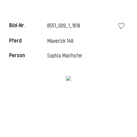
i
Bild-Nr.
8551_009_1_1618
Pferd
Maverick 148
Person
Sophia Mairhofer
I