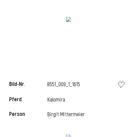
i
i
l
Bild-Nr.
8551_009_1_1615
Pferd
Kalomira
Person
Birgit Mittermeier
i