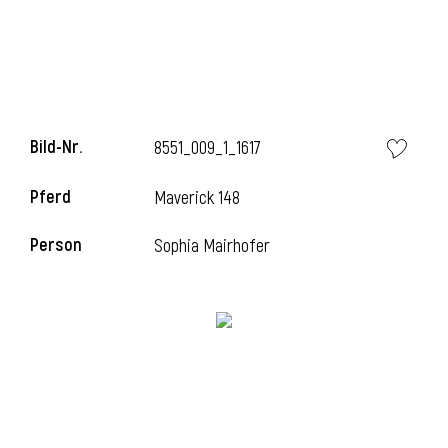
l
Bild-Nr.
8551_009_1_1617
Pferd
Maverick 148
Person
Sophia Mairhofer
l
l