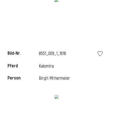
l
Bild-Nr.
8551_009_1_1616
Pferd
Kalomira
Person
Birgit Mittermeier