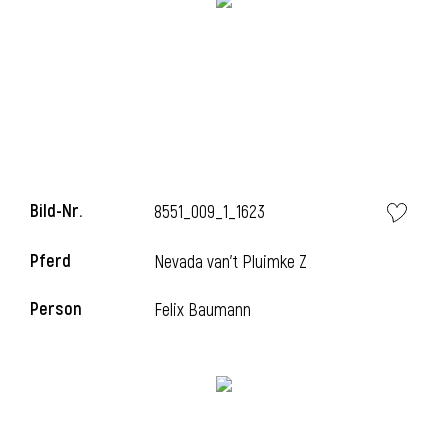
i
Bild-Nr.
8551_009_1_1623
Pferd
Nevada van't Pluimke Z
Person
Felix Baumann
i