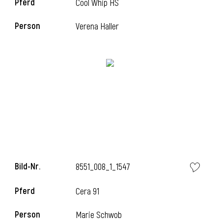
Pferd
Cool Whip HS
Person
Verena Haller
i
Bild-Nr.
8551_008_1_1547
Pferd
Cera 91
i
Person
Marie Schwob