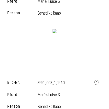
Pferd
Marie-Luise 3
Person
Benedikt Raab
i
Bild-Nr.
8551_008_1_1540
i
Pferd
Marie-Luise 3
Person
Benedikt Raab