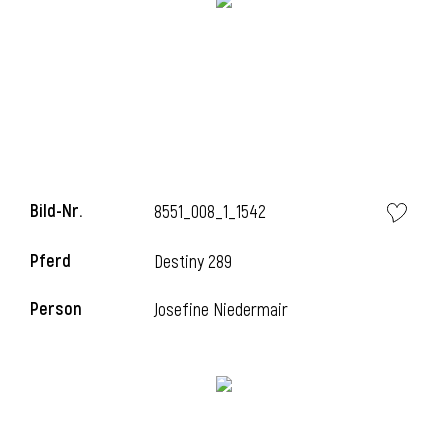
l
Bild-Nr.
8551_008_1_1542
Pferd
Destiny 289
Person
Josefine Niedermair