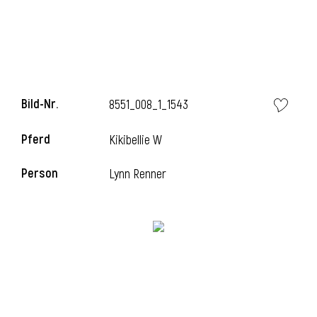
l
Bild-Nr.
8551_008_1_1543
Pferd
Kikibellie W
Person
Lynn Renner
l
l