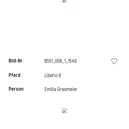
i
Bild-Nr.
8551_008_1_1549
Pferd
Liberio 6
Person
Emilia Grasmeier
i