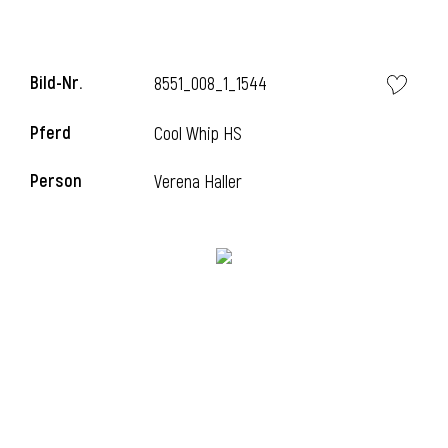
i
Bild-Nr.
8551_008_1_1544
Pferd
Cool Whip HS
Person
Verena Haller
I