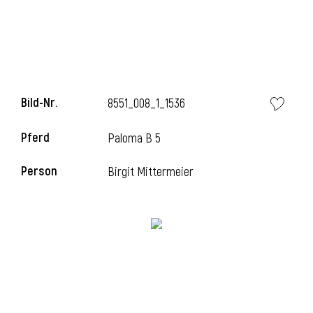
i
Bild-Nr.
8551_008_1_1536
Pferd
Paloma B 5
i
Person
Birgit Mittermeier
l