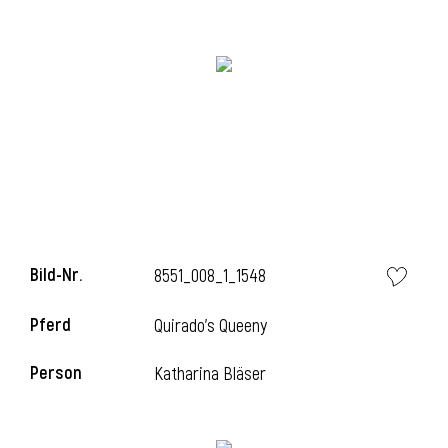
Bild-Nr.
8551_008_1_1548
l
Pferd
Quirado's Queeny
Person
Katharina Bläser