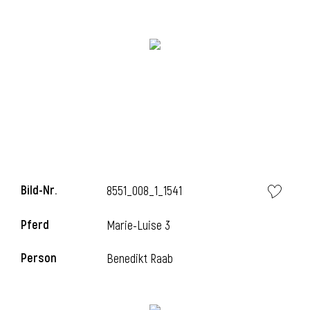
i
i
l
Bild-Nr.
8551_008_1_1541
Pferd
Marie-Luise 3
Person
Benedikt Raab
i