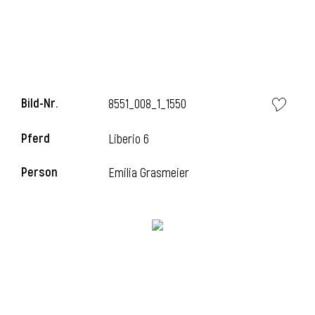
Bild-Nr.
8551_008_1_1550
Pferd
Liberio 6
Person
Emilia Grasmeier
l
i