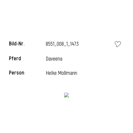
i
Bild-Nr.
8551_008_1_1473
Pferd
Daveena
i
Person
Heike Moßmann
l