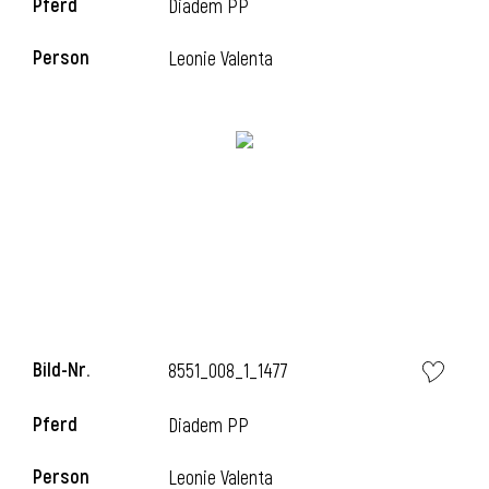
Pferd
Diadem PP
Person
Leonie Valenta
i
Bild-Nr.
8551_008_1_1477
i
Pferd
Diadem PP
Person
Leonie Valenta