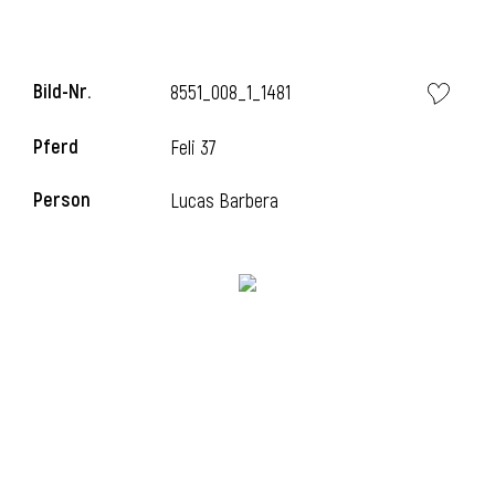
i
Bild-Nr.
8551_008_1_1481
Pferd
Feli 37
Person
Lucas Barbera
I