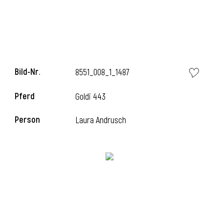
Bild-Nr.
8551_008_1_1487
Pferd
Goldi 443
Person
Laura Andrusch
l
i