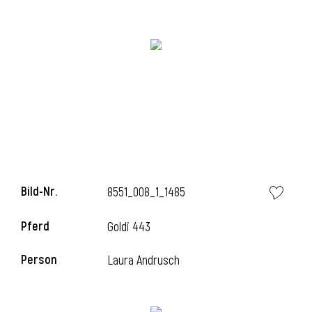
Bild-Nr.
8551_008_1_1485
l
Pferd
Goldi 443
Person
Laura Andrusch