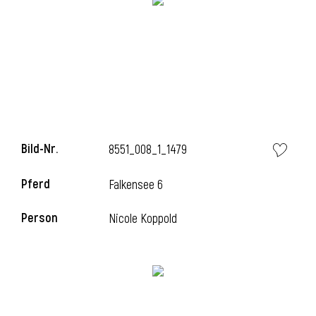
l
Bild-Nr.
8551_008_1_1479
Pferd
Falkensee 6
Person
Nicole Koppold