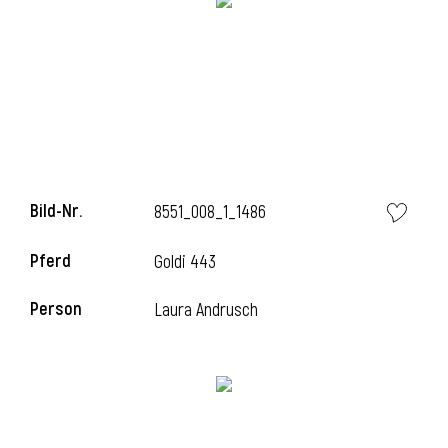
i
Bild-Nr.
8551_008_1_1486
Pferd
Goldi 443
Person
Laura Andrusch
i