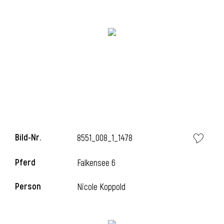
i
i
l
Bild-Nr.
8551_008_1_1478
Pferd
Falkensee 6
Person
Nicole Koppold
i