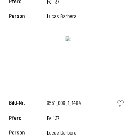
Pferd
Feli 37
Person
Lucas Barbera
i
Bild-Nr.
8551_008_1_1484
Pferd
Feli 37
i
Person
Lucas Barbera