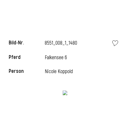
l
Bild-Nr.
8551_008_1_1480
Pferd
Falkensee 6
Person
Nicole Koppold
l
l