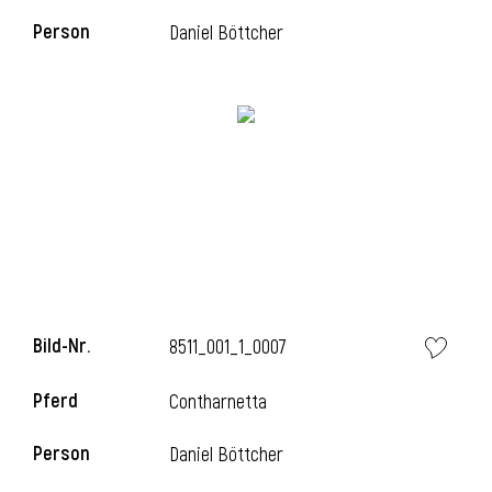
Person
Daniel Böttcher
i
i
l
Bild-Nr.
8511_001_1_0007
Pferd
Contharnetta
Person
Daniel Böttcher
i