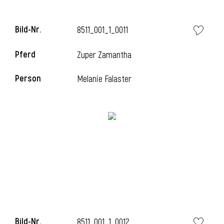
Bild-Nr.
8511_001_1_0011
i
Pferd
Zuper Zamantha
Person
Melanie Falaster
Bild-Nr.
8511_001_1_0012