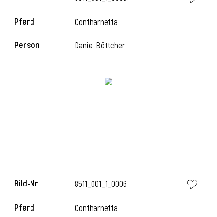
Pferd
Contharnetta
i
Person
Daniel Böttcher
i
Bild-Nr.
8511_001_1_0006
Pferd
Contharnetta