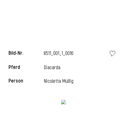
Bild-Nr.
8511_001_1_0016
Pferd
Diacarda
l
Person
Nicoletta Müßig
i