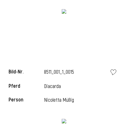
i
Bild-Nr.
8511_001_1_0015
Pferd
Diacarda
Person
Nicoletta Müßig
i