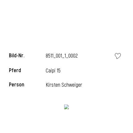
i
Bild-Nr.
8511_001_1_0002
i
Pferd
Caipi 15
l
Person
Kirsten Schweiger