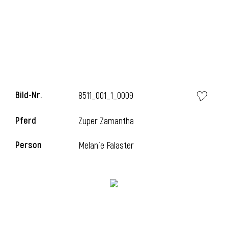
l
Bild-Nr.
8511_001_1_0009
Pferd
Zuper Zamantha
Person
Melanie Falaster
l
l