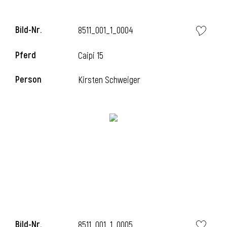
l
Bild-Nr.
8511_001_1_0004
l
Pferd
Caipi 15
Person
Kirsten Schweiger
Bild-Nr.
8511_001_1_0005