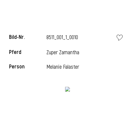
i
Bild-Nr.
8511_001_1_0010
Pferd
Zuper Zamantha
I
Person
Melanie Falaster