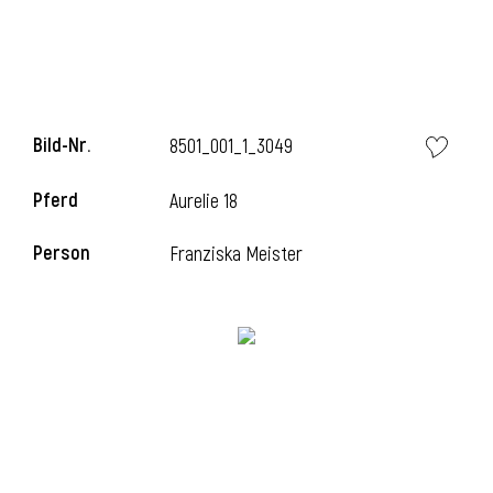
l
Bild-Nr.
8501_001_1_3049
Pferd
Aurelie 18
Person
Franziska Meister
l
l