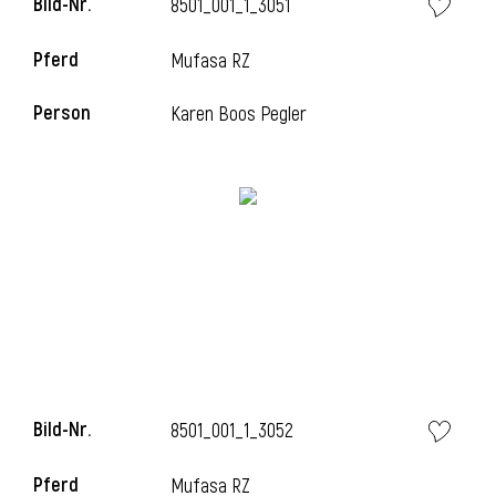
Bild-Nr.
8501_001_1_3051
Pferd
Mufasa RZ
i
Person
Karen Boos Pegler
Bild-Nr.
8501_001_1_3052
Pferd
Mufasa RZ