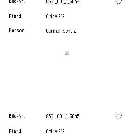
Bild-Nr.
8501_001_1_3044
l
Pferd
Chica 219
l
Person
Carmen Scholz
Bild-Nr.
8501_001_1_3045
Pferd
Chica 219