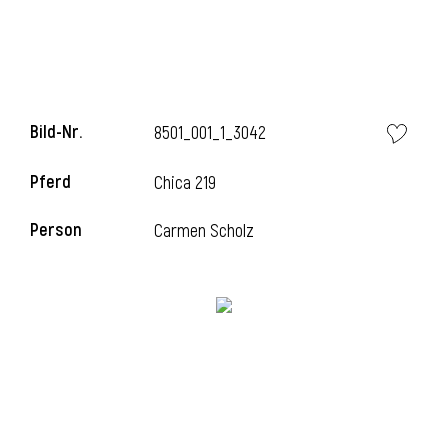
i
Bild-Nr.
8501_001_1_3042
Pferd
Chica 219
i
Person
Carmen Scholz
l