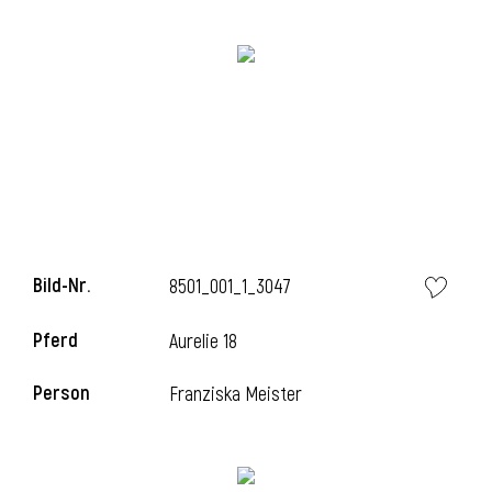
i
i
Bild-Nr.
8501_001_1_3047
l
Pferd
Aurelie 18
Person
Franziska Meister
i