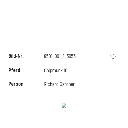
i
Bild-Nr.
8501_001_1_3055
Pferd
Chipmunk 10
Person
Richard Gardner
i