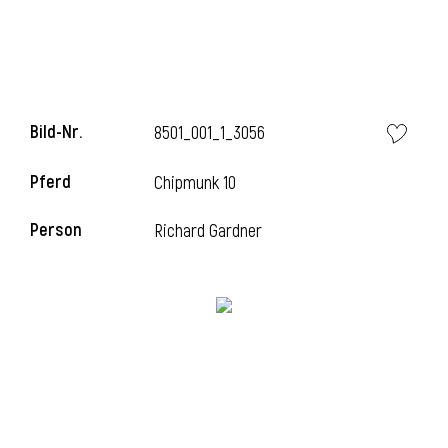
Bild-Nr.
8501_001_1_3056
Pferd
Chipmunk 10
Person
Richard Gardner
l
i