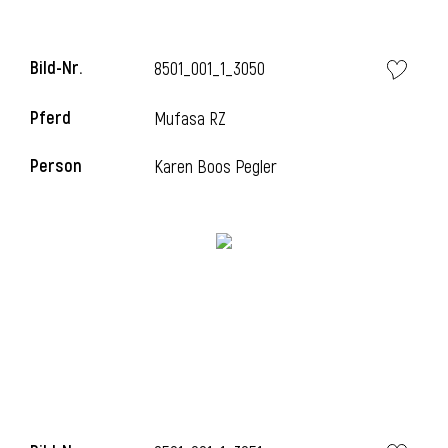
Bild-Nr.
8501_001_1_3050
i
Pferd
Mufasa RZ
Person
Karen Boos Pegler
I