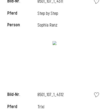
Bild-Nr.
8501_107_1_4311
Pferd
Step by Step
i
Person
Sophia Ranz
Bild-Nr.
8501_107_1_4312
Pferd
Trixi