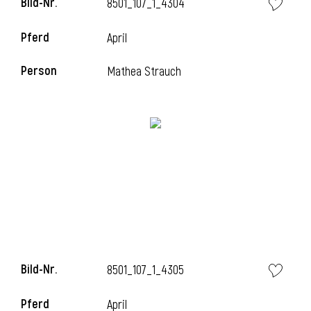
Bild-Nr.
8501_107_1_4304
l
Pferd
April
l
Person
Mathea Strauch
Bild-Nr.
8501_107_1_4305
Pferd
April