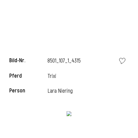
i
Bild-Nr.
8501_107_1_4315
Pferd
Trixi
Person
Lara Niering
i