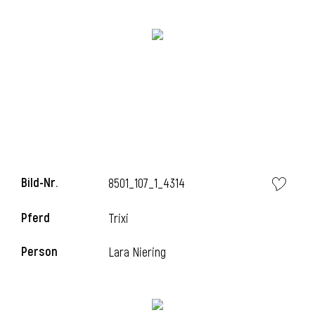
Bild-Nr.
8501_107_1_4314
l
Pferd
Trixi
Person
Lara Niering