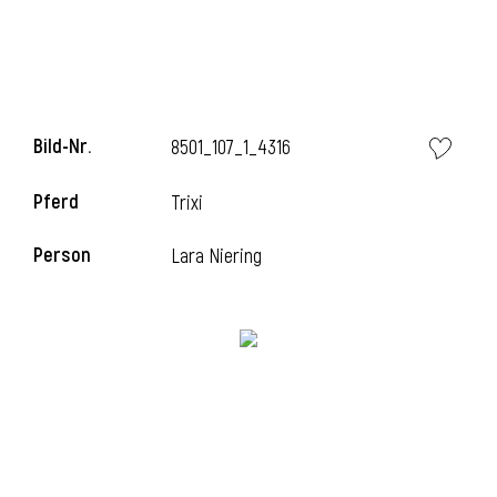
Bild-Nr.
8501_107_1_4316
Pferd
Trixi
Person
Lara Niering
l
i