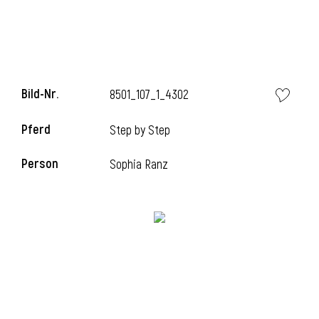
i
Bild-Nr.
8501_107_1_4302
Pferd
Step by Step
i
Person
Sophia Ranz
l