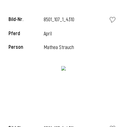
Bild-Nr.
8501_107_1_4310
i
Pferd
April
Person
Mathea Strauch
I