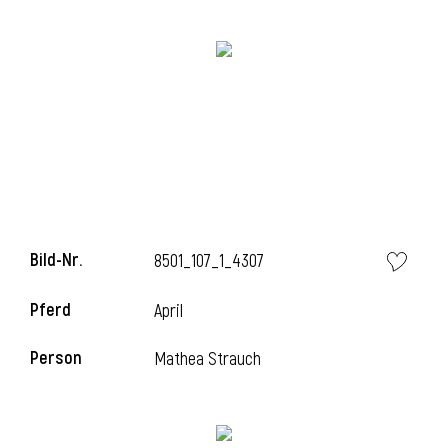
i
i
Bild-Nr.
8501_107_1_4307
l
Pferd
April
Person
Mathea Strauch
i