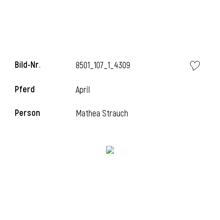
l
Bild-Nr.
8501_107_1_4309
Pferd
April
Person
Mathea Strauch
l
l