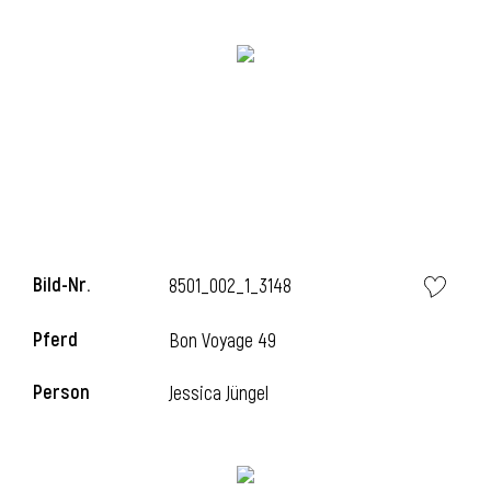
i
i
Bild-Nr.
8501_002_1_3148
l
Pferd
Bon Voyage 49
Person
Jessica Jüngel
i