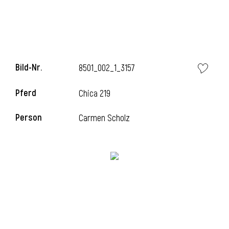
Bild-Nr.
8501_002_1_3157
Pferd
Chica 219
Person
Carmen Scholz
l
i