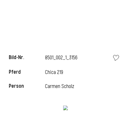
i
Bild-Nr.
8501_002_1_3156
Pferd
Chica 219
Person
Carmen Scholz
i