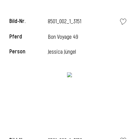
Bild-Nr.
8501_002_1_3151
i
Pferd
Bon Voyage 49
Person
Jessica Jüngel
I