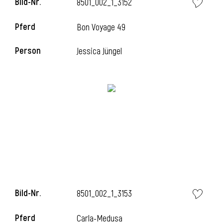
Bild-Nr.
8501_002_1_3152
Pferd
Bon Voyage 49
i
Person
Jessica Jüngel
Bild-Nr.
8501_002_1_3153
Pferd
Carla-Medusa