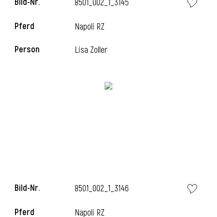
Bild-Nr.
8501_002_1_3145
l
Pferd
Napoli RZ
l
Person
Lisa Zoller
Bild-Nr.
8501_002_1_3146
Pferd
Napoli RZ