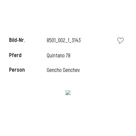
i
Bild-Nr.
8501_002_1_3143
Pferd
Quintano 78
i
Person
Gencho Genchev
l