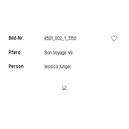
l
Bild-Nr.
8501_002_1_3150
Pferd
Bon Voyage 49
Person
Jessica Jüngel
l
l