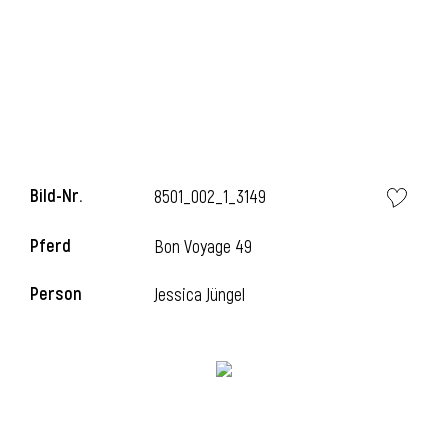
l
Bild-Nr.
8501_002_1_3149
Pferd
Bon Voyage 49
Person
Jessica Jüngel