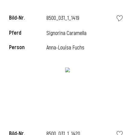
Bild-Nr.
8500_031_1_1419
i
Pferd
Signorina Caramella
Person
Anna-Louisa Fuchs
Bild-Nr.
8500_031_1_1420