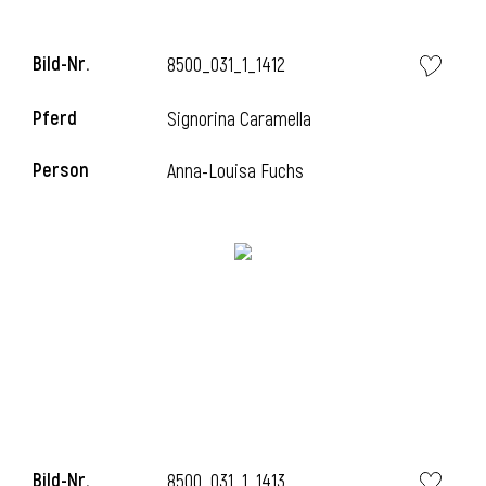
l
Bild-Nr.
8500_031_1_1412
l
Pferd
Signorina Caramella
Person
Anna-Louisa Fuchs
Bild-Nr.
8500_031_1_1413