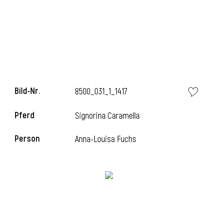
l
Bild-Nr.
8500_031_1_1417
Pferd
Signorina Caramella
Person
Anna-Louisa Fuchs
l
l