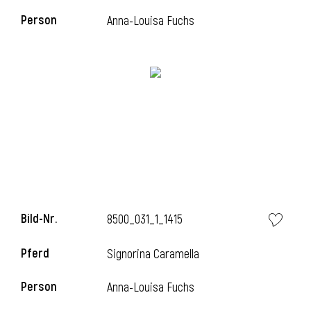
Person
Anna-Louisa Fuchs
i
i
l
Bild-Nr.
8500_031_1_1415
Pferd
Signorina Caramella
Person
Anna-Louisa Fuchs
i