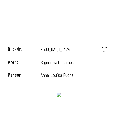
Bild-Nr.
8500_031_1_1424
Pferd
Signorina Caramella
l
Person
Anna-Louisa Fuchs
i