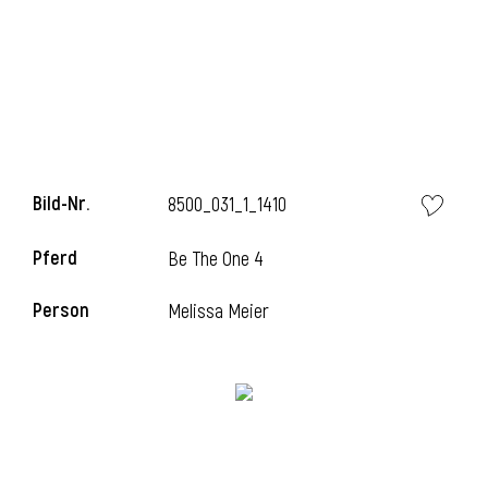
i
Bild-Nr.
8500_031_1_1410
i
Pferd
Be The One 4
l
Person
Melissa Meier