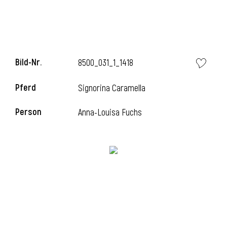
i
Bild-Nr.
8500_031_1_1418
Pferd
Signorina Caramella
I
Person
Anna-Louisa Fuchs