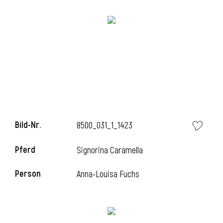
i
Bild-Nr.
8500_031_1_1423
Pferd
Signorina Caramella
Person
Anna-Louisa Fuchs
i