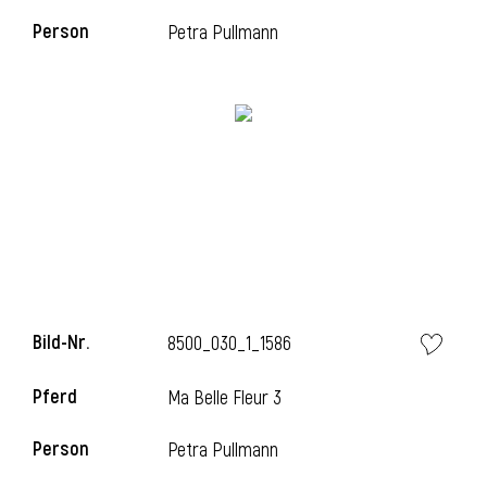
Person
Petra Pullmann
i
i
l
Bild-Nr.
8500_030_1_1586
Pferd
Ma Belle Fleur 3
Person
Petra Pullmann
i