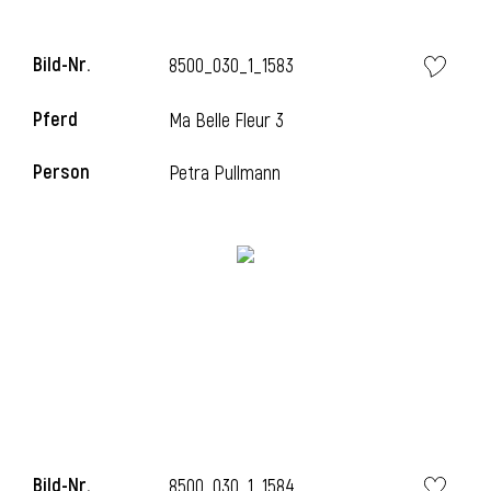
l
Bild-Nr.
8500_030_1_1583
l
Pferd
Ma Belle Fleur 3
Person
Petra Pullmann
Bild-Nr.
8500_030_1_1584