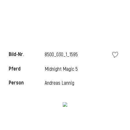
Bild-Nr.
8500_030_1_1595
Pferd
Midnight Magic 5
l
Person
Andreas Lannig
i