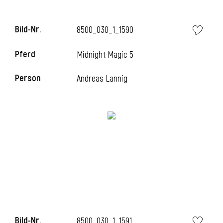
Bild-Nr.
8500_030_1_1590
i
Pferd
Midnight Magic 5
Person
Andreas Lannig
Bild-Nr.
8500_030_1_1591