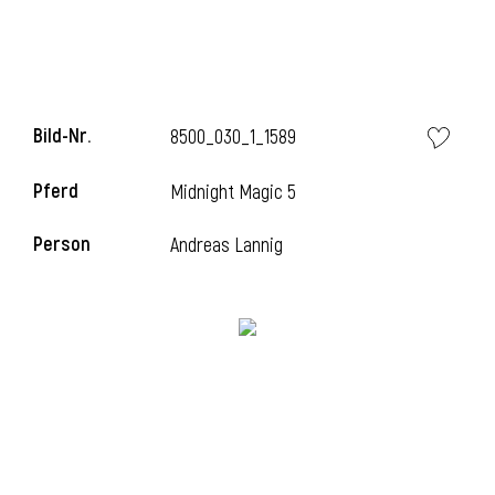
i
Bild-Nr.
8500_030_1_1589
Pferd
Midnight Magic 5
I
Person
Andreas Lannig