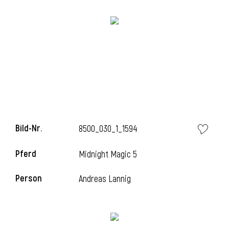
i
Bild-Nr.
8500_030_1_1594
Pferd
Midnight Magic 5
Person
Andreas Lannig
i