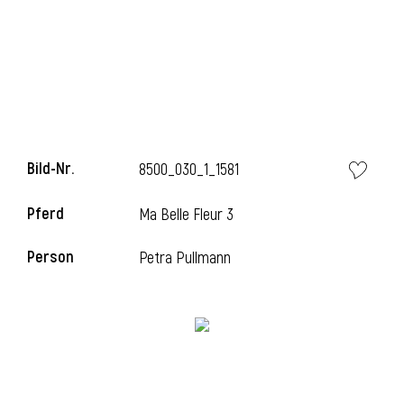
i
Bild-Nr.
8500_030_1_1581
i
Pferd
Ma Belle Fleur 3
l
Person
Petra Pullmann