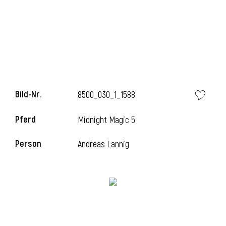
l
Bild-Nr.
8500_030_1_1588
Pferd
Midnight Magic 5
Person
Andreas Lannig
l
l