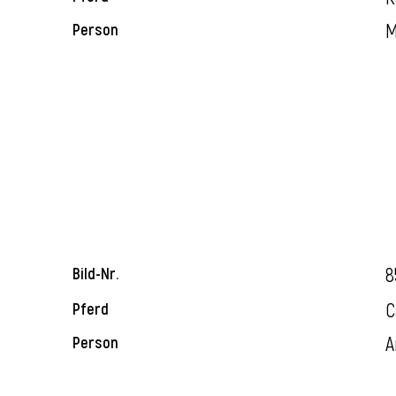
M
Person
8
Bild-Nr.
C
Pferd
A
Person