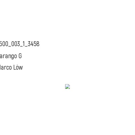
500_003_1_3458
arango G
arco Löw