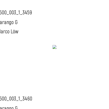
500_003_1_3459
arango G
arco Löw
500_003_1_3460
arango G