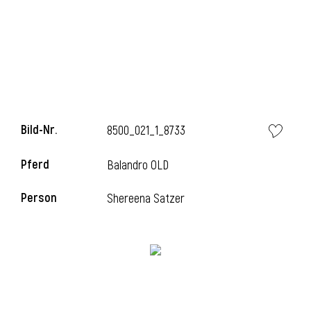
i
Bild-Nr.
8500_021_1_8733
i
Pferd
Balandro OLD
l
Person
Shereena Satzer