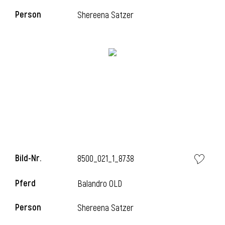
Person
Shereena Satzer
i
i
l
Bild-Nr.
8500_021_1_8738
Pferd
Balandro OLD
Person
Shereena Satzer
i