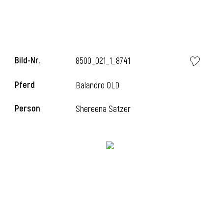
i
Bild-Nr.
8500_021_1_8741
Pferd
Balandro OLD
I
Person
Shereena Satzer