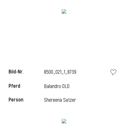
l
Bild-Nr.
8500_021_1_8739
Pferd
Balandro OLD
Person
Shereena Satzer