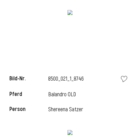
i
Bild-Nr.
8500_021_1_8746
Pferd
Balandro OLD
Person
Shereena Satzer
i