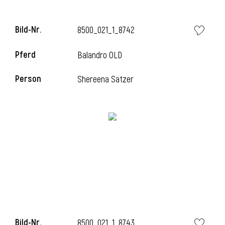
Bild-Nr.
8500_021_1_8742
i
Pferd
Balandro OLD
Person
Shereena Satzer
Bild-Nr.
8500_021_1_8743