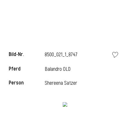
Bild-Nr.
8500_021_1_8747
Pferd
Balandro OLD
l
Person
Shereena Satzer
i