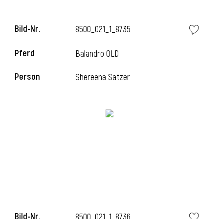
l
Bild-Nr.
8500_021_1_8735
l
Pferd
Balandro OLD
Person
Shereena Satzer
Bild-Nr.
8500_021_1_8736