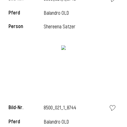
Pferd
Balandro OLD
Person
Shereena Satzer
i
Bild-Nr.
8500_021_1_8744
i
Pferd
Balandro OLD