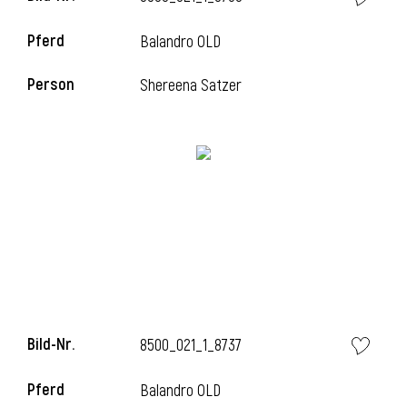
Pferd
Balandro OLD
i
Person
Shereena Satzer
i
Bild-Nr.
8500_021_1_8737
Pferd
Balandro OLD