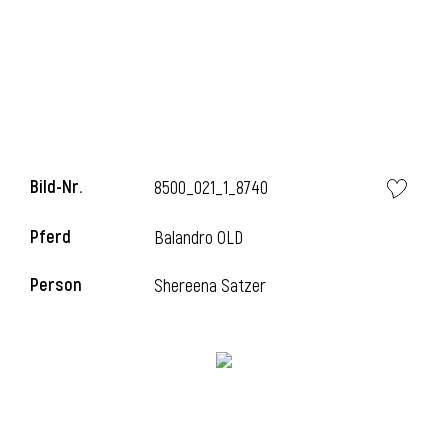
l
Bild-Nr.
8500_021_1_8740
Pferd
Balandro OLD
Person
Shereena Satzer
l
l