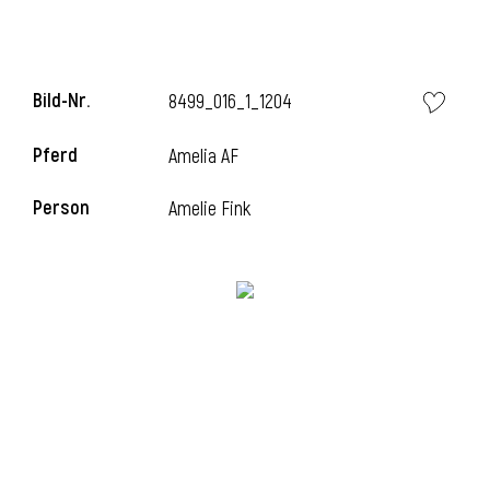
i
Bild-Nr.
8499_016_1_1204
Pferd
Amelia AF
Person
Amelie Fink
i
l