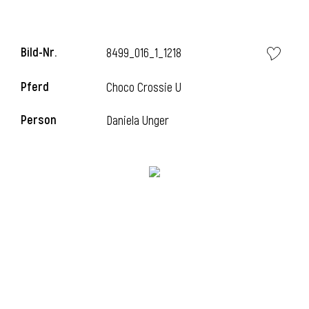
Bild-Nr.
8499_016_1_1218
Pferd
Choco Crossie U
Person
Daniela Unger
l
i