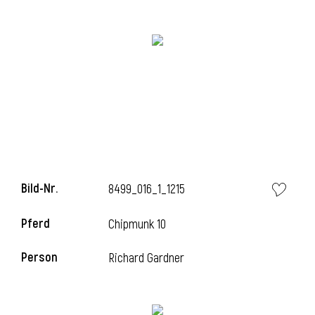
i
Bild-Nr.
8499_016_1_1215
Pferd
Chipmunk 10
Person
Richard Gardner
i