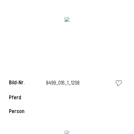
i
Bild-Nr.
8499_016_1_1208
Pferd
i
Person