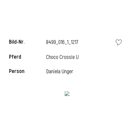
i
Bild-Nr.
8499_016_1_1217
Pferd
Choco Crossie U
Person
Daniela Unger
i