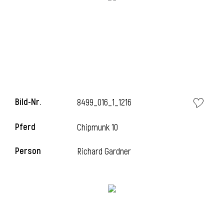
Bild-Nr.
8499_016_1_1216
Pferd
Chipmunk 10
l
Person
Richard Gardner