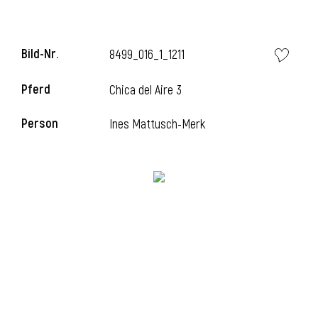
l
Bild-Nr.
8499_016_1_1211
Pferd
Chica del Aire 3
Person
Ines Mattusch-Merk
l
l