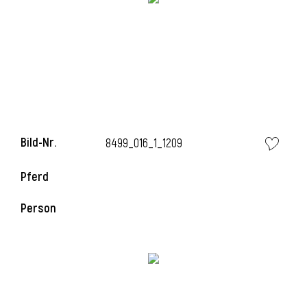
i
i
Bild-Nr.
8499_016_1_1209
Pferd
l
Person
i