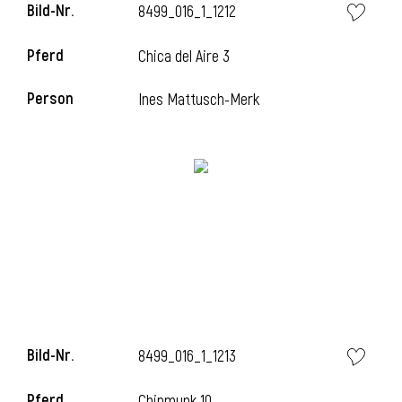
Bild-Nr.
8499_016_1_1212
Pferd
Chica del Aire 3
i
Person
Ines Mattusch-Merk
I
Bild-Nr.
8499_016_1_1213
Pferd
Chipmunk 10