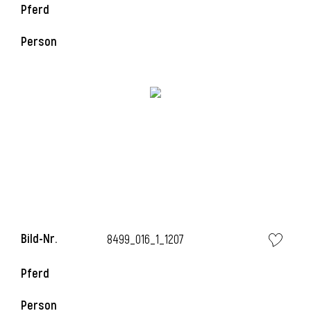
Pferd
l
Person
l
Bild-Nr.
8499_016_1_1207
Pferd
Person