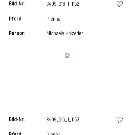
Bild-Nr.
8499_016_1_1152
Pferd
Pienna
i
Person
Michaela Holzeder
I
Bild-Nr.
8499_016_1_1153
Pferd
Pienna