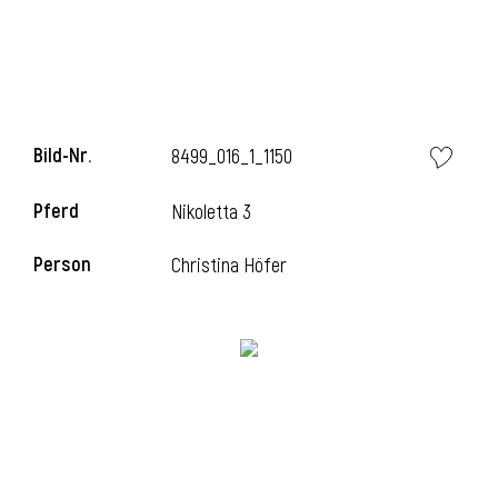
l
Bild-Nr.
8499_016_1_1150
Pferd
Nikoletta 3
Person
Christina Höfer