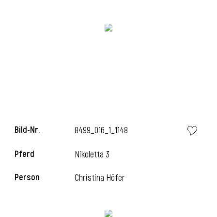
i
Bild-Nr.
8499_016_1_1148
Pferd
Nikoletta 3
i
Person
Christina Höfer