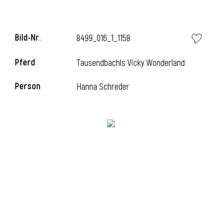
Bild-Nr.
8499_016_1_1158
Pferd
Tausendbachls Vicky Wonderland
Person
Hanna Schreder
l
i