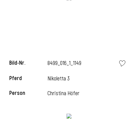
i
i
Bild-Nr.
8499_016_1_1149
Pferd
Nikoletta 3
l
Person
Christina Höfer
i