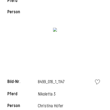
Pferd
l
Person
l
Bild-Nr.
8499_016_1_1147
Pferd
Nikoletta 3
Person
Christina Höfer