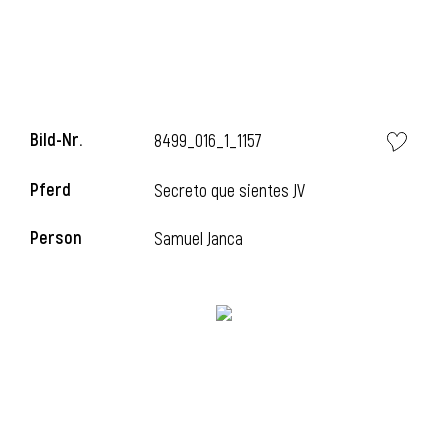
i
Bild-Nr.
8499_016_1_1157
Pferd
Secreto que sientes JV
Person
Samuel Janca
i