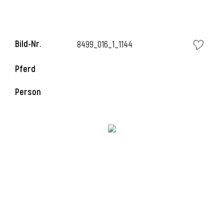
i
Bild-Nr.
8499_016_1_1144
Pferd
Person
i
l