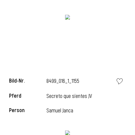
i
Bild-Nr.
8499_016_1_1155
Pferd
Secreto que sientes JV
Person
Samuel Janca
i