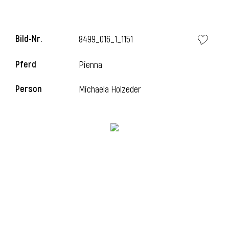
l
Bild-Nr.
8499_016_1_1151
Pferd
Pienna
Person
Michaela Holzeder
l
l