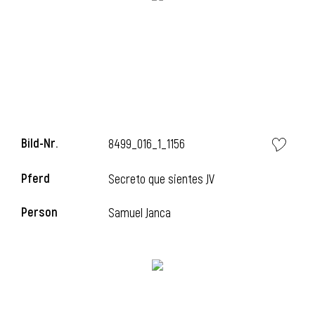
Bild-Nr.
8499_016_1_1156
Pferd
Secreto que sientes JV
l
Person
Samuel Janca