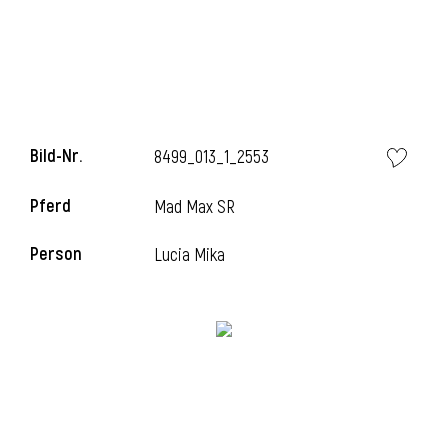
i
Bild-Nr.
8499_013_1_2553
Pferd
Mad Max SR
Person
Lucia Mika
i