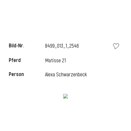
l
Bild-Nr.
8499_013_1_2546
Pferd
Matisse 21
Person
Alexa Schwarzenbeck