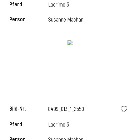
Pferd
Lacrimo 3
Person
Susanne Machan
i
Bild-Nr.
8499_013_1_2550
Pferd
Lacrimo 3
Person
Susanne Machan