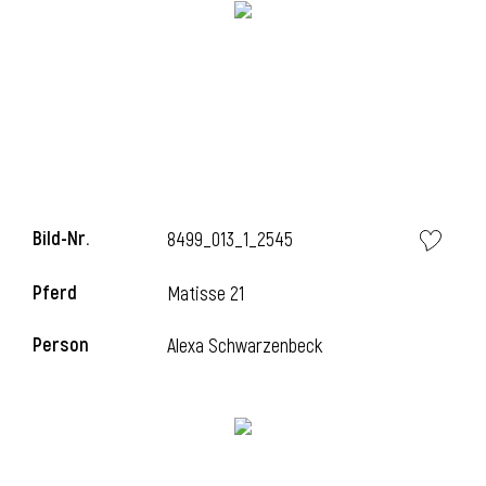
i
i
Bild-Nr.
8499_013_1_2545
l
Pferd
Matisse 21
Person
Alexa Schwarzenbeck
i