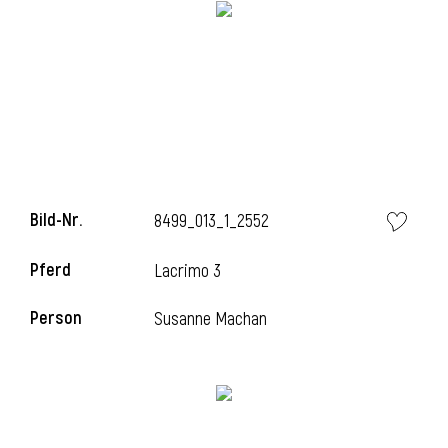
Bild-Nr.
8499_013_1_2552
Pferd
Lacrimo 3
l
Person
Susanne Machan