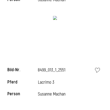
i
Bild-Nr.
8499_013_1_2551
Pferd
Lacrimo 3
Person
Susanne Machan
i