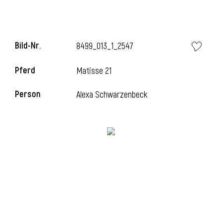
l
Bild-Nr.
8499_013_1_2547
Pferd
Matisse 21
Person
Alexa Schwarzenbeck
l
l