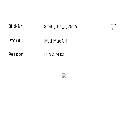
Bild-Nr.
8499_013_1_2554
Pferd
Mad Max SR
Person
Lucia Mika
l
i