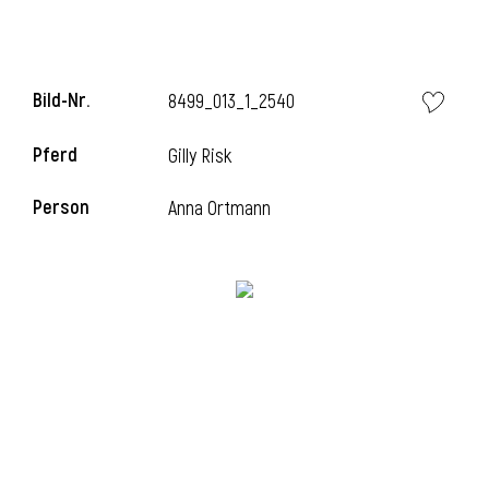
i
Bild-Nr.
8499_013_1_2540
Pferd
Gilly Risk
Person
Anna Ortmann
i
l