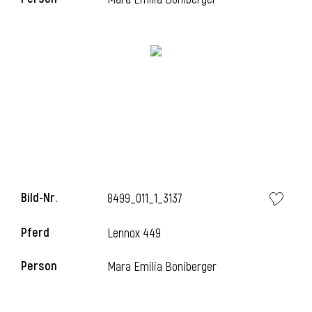
i
Bild-Nr.
8499_011_1_3137
Pferd
Lennox 449
Person
Mara Emilia Boniberger
i