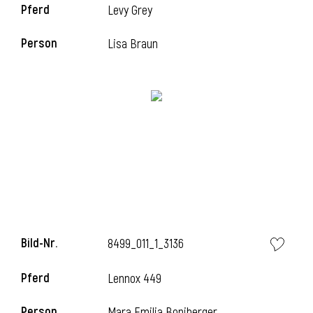
Pferd
Levy Grey
Person
Lisa Braun
i
Bild-Nr.
8499_011_1_3136
Pferd
Lennox 449
Person
Mara Emilia Boniberger