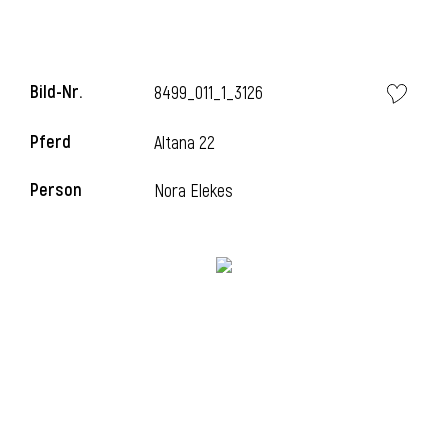
i
Bild-Nr.
8499_011_1_3126
Pferd
Altana 22
Person
Nora Elekes
i
l