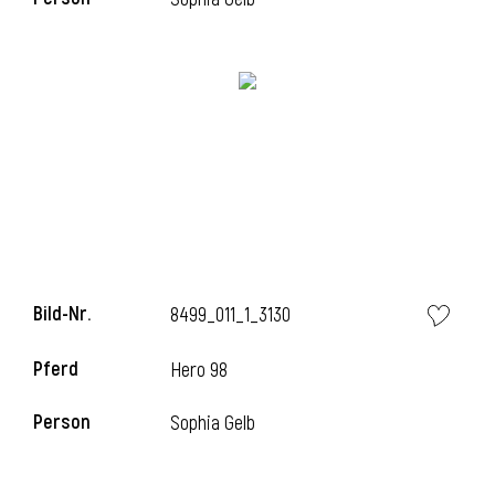
i
Bild-Nr.
8499_011_1_3130
Pferd
Hero 98
i
Person
Sophia Gelb