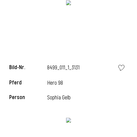
i
i
Bild-Nr.
8499_011_1_3131
l
Pferd
Hero 98
Person
Sophia Gelb
i