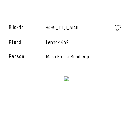
Bild-Nr.
8499_011_1_3140
Pferd
Lennox 449
Person
Mara Emilia Boniberger
l
i