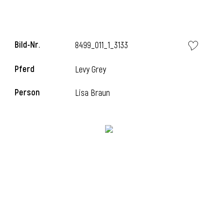
l
Bild-Nr.
8499_011_1_3133
Pferd
Levy Grey
Person
Lisa Braun
l
l