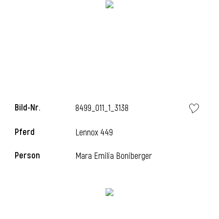
Bild-Nr.
8499_011_1_3138
Pferd
Lennox 449
l
Person
Mara Emilia Boniberger