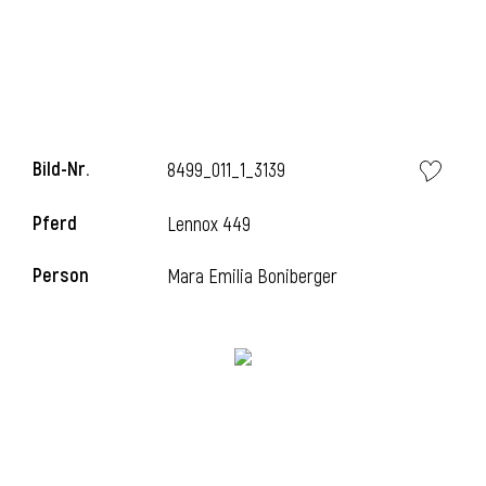
i
Bild-Nr.
8499_011_1_3139
Pferd
Lennox 449
Person
Mara Emilia Boniberger
i