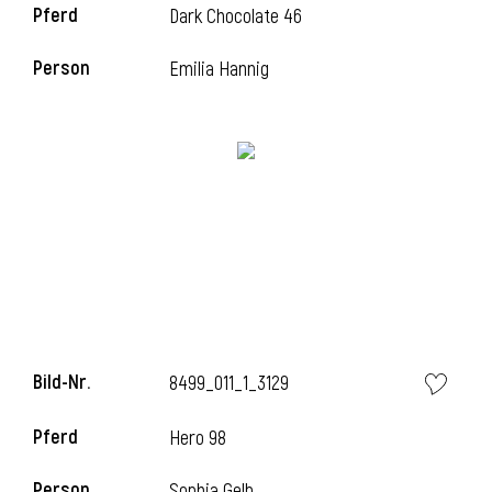
Pferd
Dark Chocolate 46
l
Person
Emilia Hannig
l
Bild-Nr.
8499_011_1_3129
Pferd
Hero 98
Person
Sophia Gelb