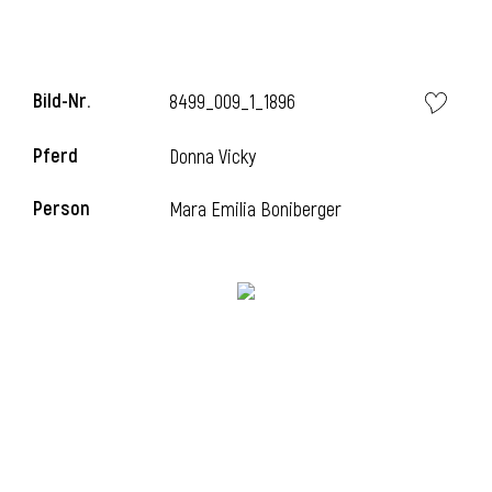
l
Bild-Nr.
8499_009_1_1896
Pferd
Donna Vicky
Person
Mara Emilia Boniberger
l
l