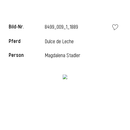
i
Bild-Nr.
8499_009_1_1889
Pferd
Dulce de Leche
Person
Magdalena Stadler
i
l