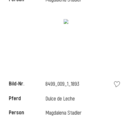
i
Bild-Nr.
8499_009_1_1893
Pferd
Dulce de Leche
i
Person
Magdalena Stadler