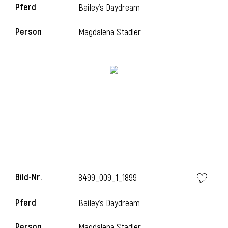
Pferd
Bailey's Daydream
Person
Magdalena Stadler
i
Bild-Nr.
8499_009_1_1899
Pferd
Bailey's Daydream
Person
Magdalena Stadler