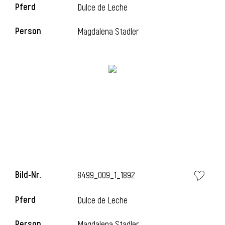
Pferd
Dulce de Leche
l
Person
Magdalena Stadler
l
Bild-Nr.
8499_009_1_1892
Pferd
Dulce de Leche
Person
Magdalena Stadler