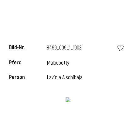
i
Bild-Nr.
8499_009_1_1902
Pferd
Maloubetty
Person
Lavinia Alschibaja
i