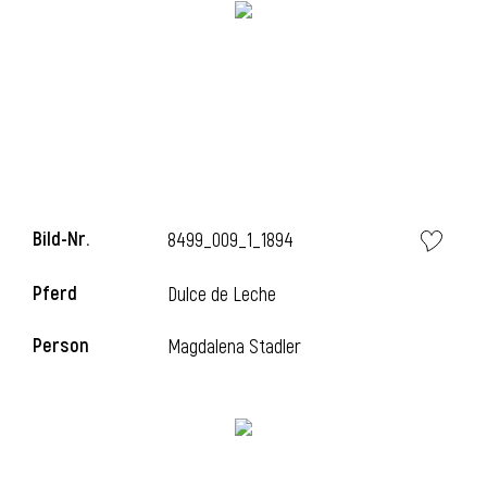
i
i
Bild-Nr.
8499_009_1_1894
l
Pferd
Dulce de Leche
Person
Magdalena Stadler
i