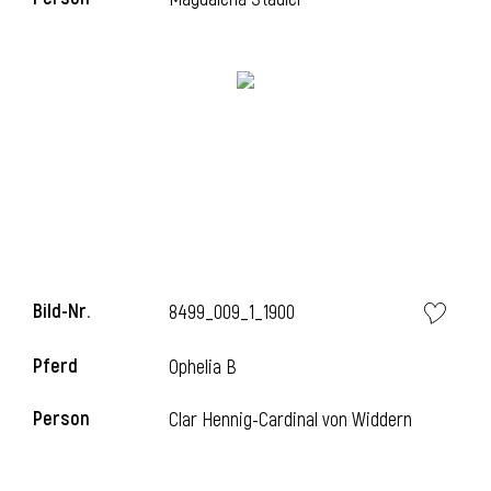
i
Bild-Nr.
8499_009_1_1900
Pferd
Ophelia B
Person
Clar Hennig-Cardinal von Widdern
i