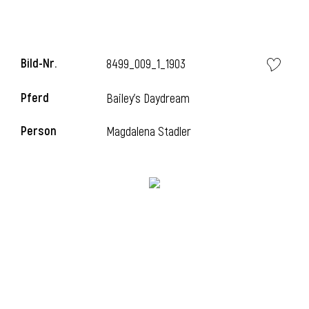
Bild-Nr.
8499_009_1_1903
Pferd
Bailey's Daydream
Person
Magdalena Stadler
l
i