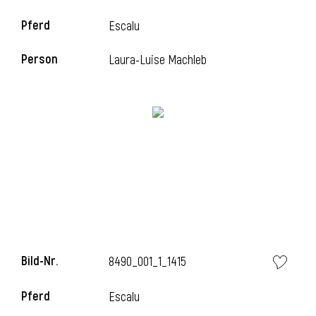
Pferd
Escalu
i
Person
Laura-Luise Machleb
i
l
Bild-Nr.
8490_001_1_1415
Pferd
Escalu
i