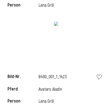
Person
Lena Grill
i
Bild-Nr.
8490_001_1_1423
Pferd
Avatars Aladin
i
Person
Lena Grill