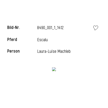
l
l
Bild-Nr.
8490_001_1_1412
Pferd
Escalu
Person
Laura-Luise Machleb