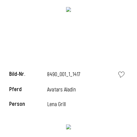
l
Bild-Nr.
8490_001_1_1417
l
Pferd
Avatars Aladin
l
Person
Lena Grill