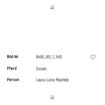
i
i
Bild-Nr.
8490_001_1_1410
l
Pferd
Escalu
Person
Laura-Luise Machleb