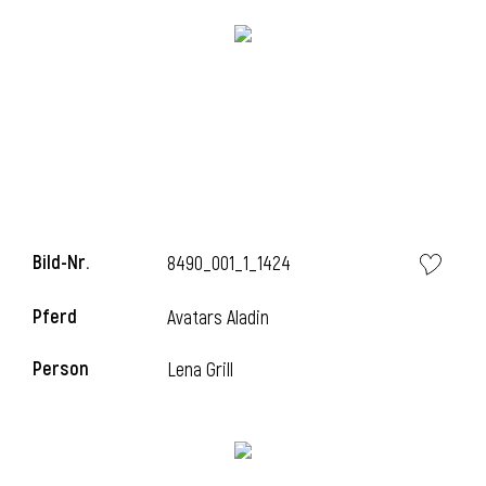
Bild-Nr.
8490_001_1_1424
l
Pferd
Avatars Aladin
i
Person
Lena Grill