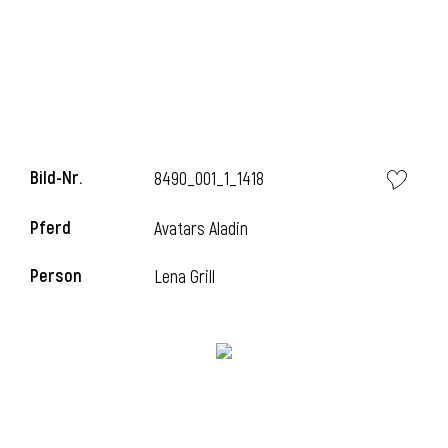
i
Bild-Nr.
8490_001_1_1418
I
Pferd
Avatars Aladin
Person
Lena Grill