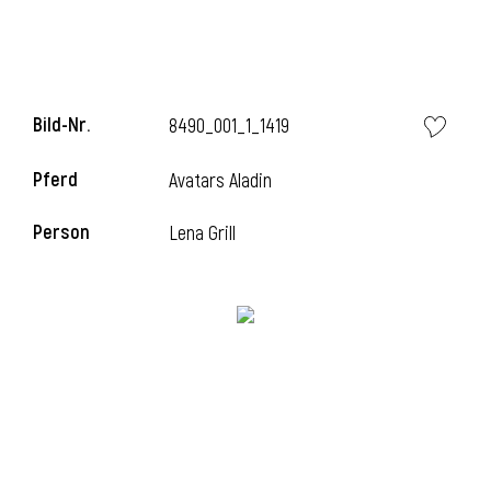
i
Bild-Nr.
8490_001_1_1419
Pferd
Avatars Aladin
Person
Lena Grill