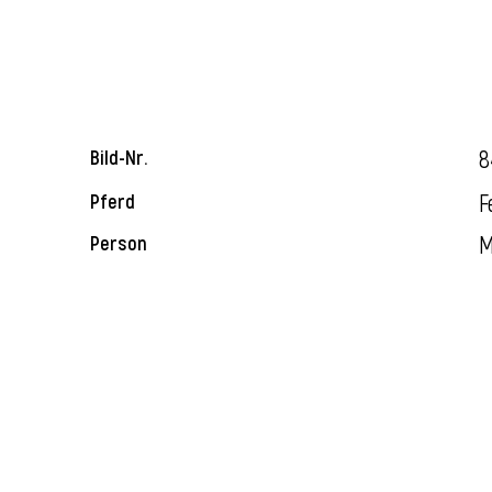
8
Bild-Nr.
F
Pferd
M
Person