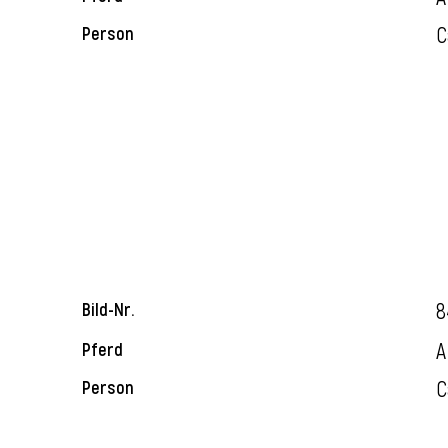
C
Person
8
Bild-Nr.
A
Pferd
C
Person