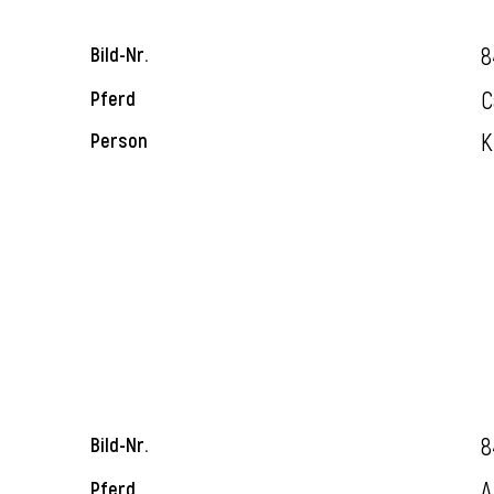
8
Bild-Nr.
C
Pferd
K
Person
8
Bild-Nr.
A
Pferd