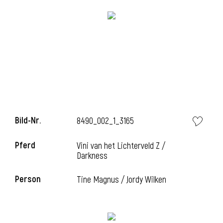
l
Bild-Nr.
8490_002_1_3165
l
Pferd
Vini van het Lichterveld Z /
Darkness
l
Person
Tine Magnus / Jordy Wilken