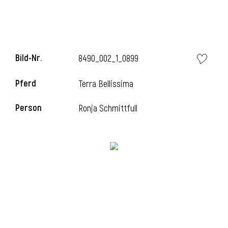
l
l
Bild-Nr.
8490_002_1_0899
Pferd
Terra Bellissima
Person
Ronja Schmittfull