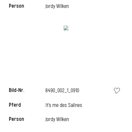
Person
Jordy Wilken
i
Bild-Nr.
8490_002_1_0910
Pferd
It's me des Salines
i
Person
Jordy Wilken