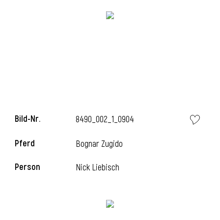
l
Bild-Nr.
8490_002_1_0904
l
Pferd
Bognar Zugido
l
Person
Nick Liebisch