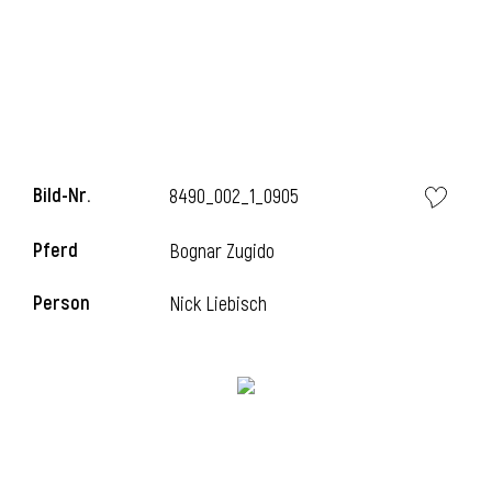
i
Bild-Nr.
8490_002_1_0905
I
Pferd
Bognar Zugido
Person
Nick Liebisch