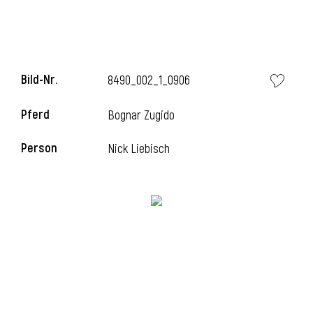
i
Bild-Nr.
8490_002_1_0906
Pferd
Bognar Zugido
Person
Nick Liebisch