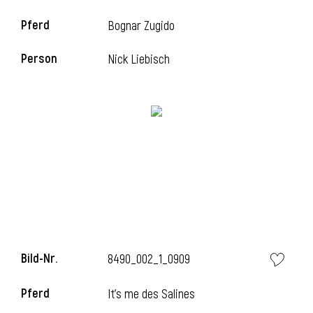
Pferd
Bognar Zugido
Person
Nick Liebisch
l
Bild-Nr.
8490_002_1_0909
Pferd
It's me des Salines