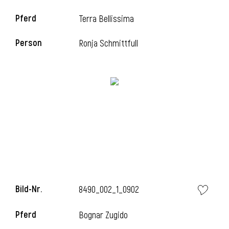
Pferd
Terra Bellissima
i
Person
Ronja Schmittfull
i
l
Bild-Nr.
8490_002_1_0902
Pferd
Bognar Zugido
i