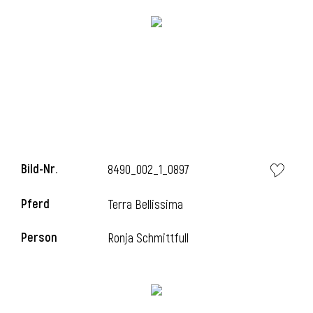
i
i
Bild-Nr.
8490_002_1_0897
l
Pferd
Terra Bellissima
Person
Ronja Schmittfull