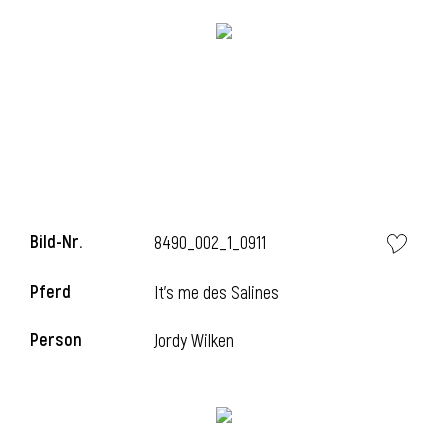
Bild-Nr.
8490_002_1_0911
l
Pferd
It's me des Salines
i
Person
Jordy Wilken