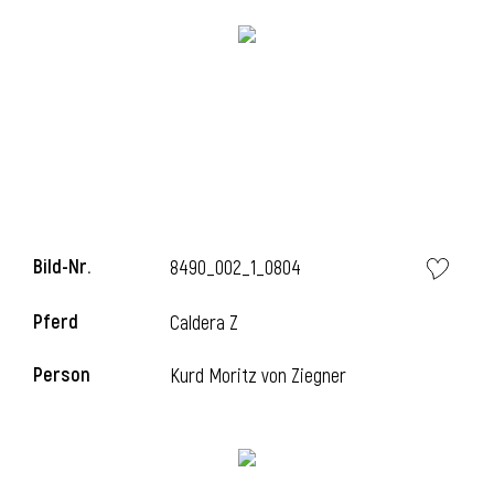
l
Bild-Nr.
8490_002_1_0804
l
Pferd
Caldera Z
l
Person
Kurd Moritz von Ziegner