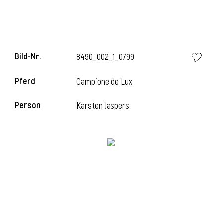
l
l
Bild-Nr.
8490_002_1_0799
Pferd
Campione de Lux
Person
Karsten Jaspers