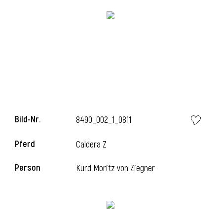
Bild-Nr.
8490_002_1_0811
l
Pferd
Caldera Z
i
Person
Kurd Moritz von Ziegner