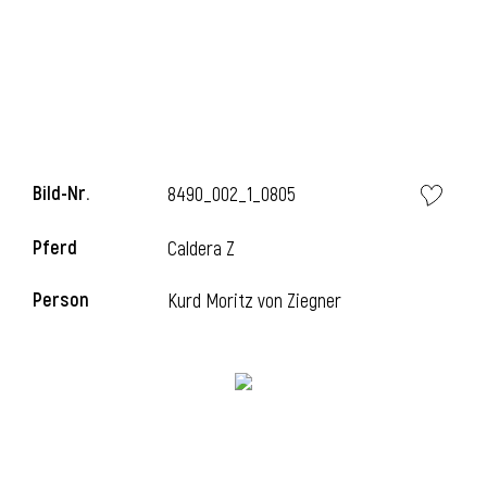
i
Bild-Nr.
8490_002_1_0805
I
Pferd
Caldera Z
Person
Kurd Moritz von Ziegner