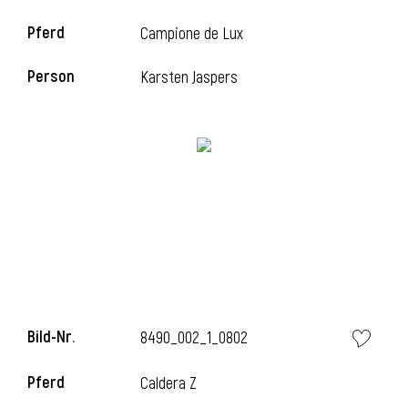
Pferd
Campione de Lux
i
Person
Karsten Jaspers
i
l
Bild-Nr.
8490_002_1_0802
Pferd
Caldera Z
i