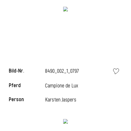
i
i
Bild-Nr.
8490_002_1_0797
l
Pferd
Campione de Lux
Person
Karsten Jaspers